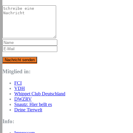
Mitglied in:
FCI
VDH
Whippet Club Deutschland
DWZRV
Snautz: Hier bellt es
Deine Tierwelt
Info:
Impressum