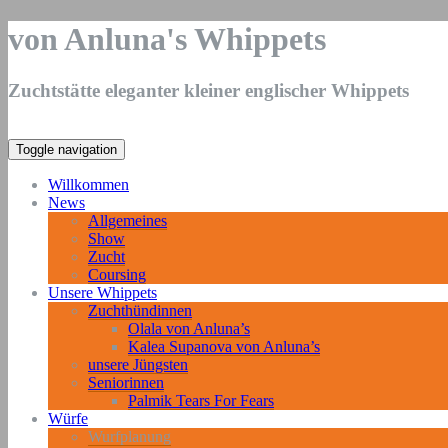
von Anluna's Whippets
Zuchtstätte eleganter kleiner englischer Whippets
Toggle navigation
Willkommen
News
Allgemeines
Show
Zucht
Coursing
Unsere Whippets
Zuchthündinnen
Olala von Anluna’s
Kalea Supanova von Anluna’s
unsere Jüngsten
Seniorinnen
Palmik Tears For Fears
Würfe
Wurfplanung