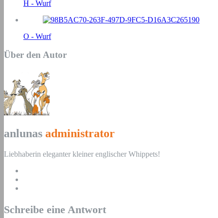
H - Wurf
O - Wurf
Über den Autor
anlunas
administrator
Liebhaberin eleganter kleiner englischer Whippets!
Schreibe eine Antwort