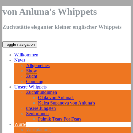
von Anluna's Whippets
Zuchtstätte eleganter kleiner englischer Whippets
Toggle navigation
Willkommen
News
Allgemeines
Show
Zucht
Coursing
Unsere Whippets
Zuchthündinnen
Olala von Anluna’s
Kalea Supanova von Anluna’s
unsere Jüngsten
Seniorinnen
Palmik Tears For Fears
Würfe
Wurfplanung