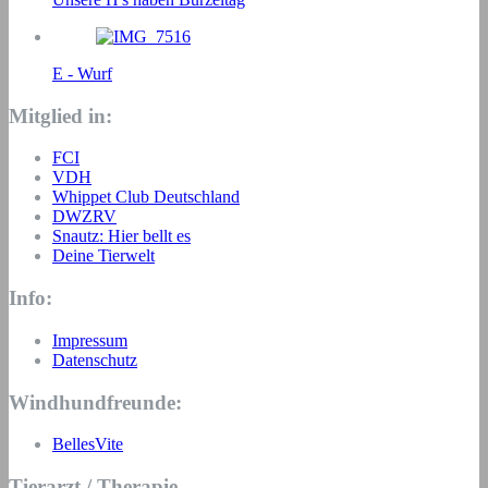
E - Wurf
Mitglied in:
FCI
VDH
Whippet Club Deutschland
DWZRV
Snautz: Hier bellt es
Deine Tierwelt
Info:
Impressum
Datenschutz
Windhundfreunde:
BellesVite
Tierarzt / Therapie