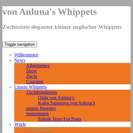
von Anluna's Whippets
Zuchtstätte eleganter kleiner englischer Whippets
Toggle navigation
Willkommen
News
Allgemeines
Show
Zucht
Coursing
Unsere Whippets
Zuchthündinnen
Olala von Anluna’s
Kalea Supanova von Anluna’s
unsere Jüngsten
Seniorinnen
Palmik Tears For Fears
Würfe
Wurfplanung