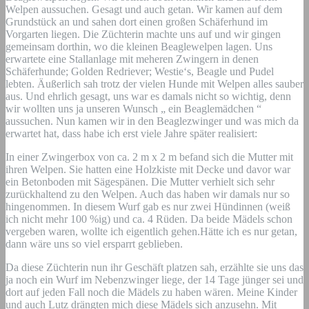
Welpen aussuchen. Gesagt und auch getan. Wir kamen auf dem
Grundstück an und sahen dort einen großen Schäferhund im
Vorgarten liegen. Die Züchterin machte uns auf und wir gingen
gemeinsam dorthin, wo die kleinen Beaglewelpen lagen. Uns
erwartete eine Stallanlage mit meheren Zwingern in denen
Schäferhunde; Golden Redriever; Westie‘s, Beagle und Pudel
lebten. Äußerlich sah trotz der vielen Hunde mit Welpen alles sauber
aus. Und ehrlich gesagt, uns war es damals nicht so wichtig, denn
wir wollten uns ja unseren Wunsch „ ein Beaglemädchen “
aussuchen. Nun kamen wir in den Beaglezwinger und was mich da
erwartet hat, dass habe ich erst viele Jahre später realisiert:
In einer Zwingerbox von ca. 2 m x 2 m befand sich die Mutter mit
ihren Welpen. Sie hatten eine Holzkiste mit Decke und davor war
ein Betonboden mit Sägespänen. Die Mutter verhielt sich sehr
zurückhaltend zu den Welpen. Auch das haben wir damals nur so
hingenommen. In diesem Wurf gab es nur zwei Hündinnen (weiß
ich nicht mehr 100 %ig) und ca. 4 Rüden. Da beide Mädels schon
vergeben waren, wollte ich eigentlich gehen.Hätte ich es nur getan,
dann wäre uns so viel ersparrt geblieben.
Da diese Züchterin nun ihr Geschäft platzen sah, erzählte sie uns das
ja noch ein Wurf im Nebenzwinger liege, der 14 Tage jünger sei und
dort auf jeden Fall noch die Mädels zu haben wären. Meine Kinder
und auch Lutz drängten mich diese Mädels sich anzusehn. Mit