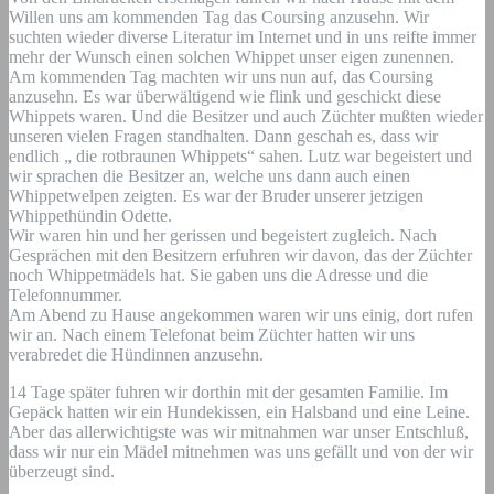
Willen uns am kommenden Tag das Coursing anzusehn. Wir
suchten wieder diverse Literatur im Internet und in uns reifte immer
mehr der Wunsch einen solchen Whippet unser eigen zunennen.
Am kommenden Tag machten wir uns nun auf, das Coursing
anzusehn. Es war überwältigend wie flink und geschickt diese
Whippets waren. Und die Besitzer und auch Züchter mußten wieder
unseren vielen Fragen standhalten. Dann geschah es, dass wir
endlich „ die rotbraunen Whippets“ sahen. Lutz war begeistert und
wir sprachen die Besitzer an, welche uns dann auch einen
Whippetwelpen zeigten. Es war der Bruder unserer jetzigen
Whippethündin Odette.
Wir waren hin und her gerissen und begeistert zugleich. Nach
Gesprächen mit den Besitzern erfuhren wir davon, das der Züchter
noch Whippetmädels hat. Sie gaben uns die Adresse und die
Telefonnummer.
Am Abend zu Hause angekommen waren wir uns einig, dort rufen
wir an. Nach einem Telefonat beim Züchter hatten wir uns
verabredet die Hündinnen anzusehn.
14 Tage später fuhren wir dorthin mit der gesamten Familie. Im
Gepäck hatten wir ein Hundekissen, ein Halsband und eine Leine.
Aber das allerwichtigste was wir mitnahmen war unser Entschluß,
dass wir nur ein Mädel mitnehmen was uns gefällt und von der wir
überzeugt sind.