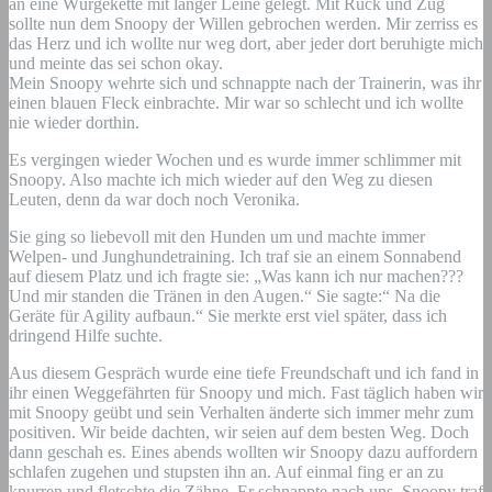
an eine Würgekette mit langer Leine gelegt. Mit Ruck und Zug
sollte nun dem Snoopy der Willen gebrochen werden. Mir zerriss es
das Herz und ich wollte nur weg dort, aber jeder dort beruhigte mich
und meinte das sei schon okay.
Mein Snoopy wehrte sich und schnappte nach der Trainerin, was ihr
einen blauen Fleck einbrachte. Mir war so schlecht und ich wollte
nie wieder dorthin.
Es vergingen wieder Wochen und es wurde immer schlimmer mit
Snoopy. Also machte ich mich wieder auf den Weg zu diesen
Leuten, denn da war doch noch Veronika.
Sie ging so liebevoll mit den Hunden um und machte immer
Welpen- und Junghundetraining. Ich traf sie an einem Sonnabend
auf diesem Platz und ich fragte sie: „Was kann ich nur machen???
Und mir standen die Tränen in den Augen.“ Sie sagte:“ Na die
Geräte für Agility aufbaun.“ Sie merkte erst viel später, dass ich
dringend Hilfe suchte.
Aus diesem Gespräch wurde eine tiefe Freundschaft und ich fand in
ihr einen Weggefährten für Snoopy und mich. Fast täglich haben wir
mit Snoopy geübt und sein Verhalten änderte sich immer mehr zum
positiven. Wir beide dachten, wir seien auf dem besten Weg. Doch
dann geschah es. Eines abends wollten wir Snoopy dazu auffordern
schlafen zugehen und stupsten ihn an. Auf einmal fing er an zu
knurren und fletschte die Zähne. Er schnappte nach uns. Snoopy traf