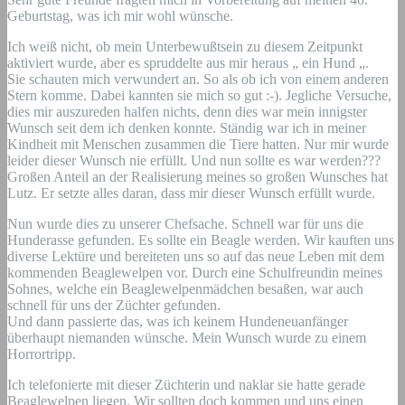
Geburtstag, was ich mir wohl wünsche.
Ich weiß nicht, ob mein Unterbewußtsein zu diesem Zeitpunkt
aktiviert wurde, aber es spruddelte aus mir heraus „ ein Hund „.
Sie schauten mich verwundert an. So als ob ich von einem anderen
Stern komme. Dabei kannten sie mich so gut :-). Jegliche Versuche,
dies mir auszureden halfen nichts, denn dies war mein innigster
Wunsch seit dem ich denken konnte. Ständig war ich in meiner
Kindheit mit Menschen zusammen die Tiere hatten. Nur mir wurde
leider dieser Wunsch nie erfüllt. Und nun sollte es war werden???
Großen Anteil an der Realisierung meines so großen Wunsches hat
Lutz. Er setzte alles daran, dass mir dieser Wunsch erfüllt wurde.
Nun wurde dies zu unserer Chefsache. Schnell war für uns die
Hunderasse gefunden. Es sollte ein Beagle werden. Wir kauften uns
diverse Lektüre und bereiteten uns so auf das neue Leben mit dem
kommenden Beaglewelpen vor. Durch eine Schulfreundin meines
Sohnes, welche ein Beaglewelpenmädchen besaßen, war auch
schnell für uns der Züchter gefunden.
Und dann passierte das, was ich keinem Hundeneuanfänger
überhaupt niemanden wünsche. Mein Wunsch wurde zu einem
Horrortripp.
Ich telefonierte mit dieser Züchterin und naklar sie hatte gerade
Beaglewelpen liegen. Wir sollten doch kommen und uns einen