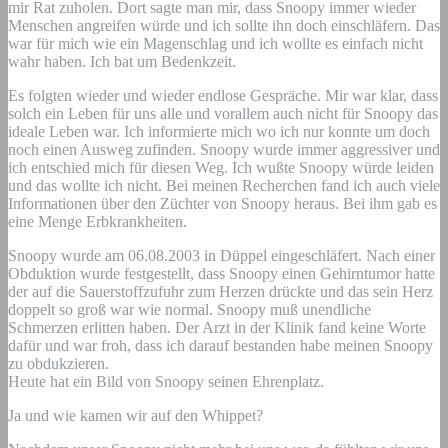
mir Rat zuholen. Dort sagte man mir, dass Snoopy immer wieder
Menschen angreifen würde und ich sollte ihn doch einschläfern. Das
war für mich wie ein Magenschlag und ich wollte es einfach nicht
wahr haben. Ich bat um Bedenkzeit.
Es folgten wieder und wieder endlose Gespräche. Mir war klar, dass
solch ein Leben für uns alle und vorallem auch nicht für Snoopy das
ideale Leben war. Ich informierte mich wo ich nur konnte um doch
noch einen Ausweg zufinden. Snoopy wurde immer aggressiver und
ich entschied mich für diesen Weg. Ich wußte Snoopy würde leiden
und das wollte ich nicht. Bei meinen Recherchen fand ich auch viele
Informationen über den Züchter von Snoopy heraus. Bei ihm gab es
eine Menge Erbkrankheiten.
Snoopy wurde am 06.08.2003 in Düppel eingeschläfert. Nach einer
Obduktion wurde festgestellt, dass Snoopy einen Gehirntumor hatte
der auf die Sauerstoffzufuhr zum Herzen drückte und das sein Herz
doppelt so groß war wie normal. Snoopy muß unendliche
Schmerzen erlitten haben. Der Arzt in der Klinik fand keine Worte
dafür und war froh, dass ich darauf bestanden habe meinen Snoopy
zu obdukzieren.
Heute hat ein Bild von Snoopy seinen Ehrenplatz.
Ja und wie kamen wir auf den Whippet?