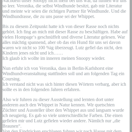
Nachdem unser Snoopy nicht mehr bei uns war, da fühlten wir uns
so leer. Veronika, die selbst Windhunde besitzt, gab mir Literatur
und meinte wir seien die richtigen Partner für Windhunde. Und die
Windhundrasse, die zu uns passe sei der Whippet.
Bis zu diesem Zeitpunkt hatte ich von dieser Rasse noch nichts
gehört. Ich fing an mich mit dieser Rasse zu beschäftigen. Habe auf
vielen Hompage‘s geschnüffelt und diverse Literatur gelesen. War
alles mächtig spannend, aber ob das ein Hund für uns sei davon
waren wir nicht so 100 %ig überzeugt. Lutz gefiel das nicht, den
Kindern jenes nicht und ich……
Ich glaub ich wollte im inneren meinen Snoopy wieder.
Nun erfuhr ich von Veronika, dass in Berlin-Karlshorst eine
Windhundveranstaltung stattfinden soll und am folgenden Tag ein
Coursing.
Ich verstand nicht was sich hinter diesen Wörtern verbarg, aber ich
sollte es in den folgenden Jahren erfahren.
Also wir fuhren zu dieser Ausstellung und lernten dort unter
anderem auch den Whippet in Natur kennen. Wir quetschten
Züchter und Aussteller über den Whippet aus und langsam wurde
ich neugierig. Es gab so viele unterschiedliche Farben. Die einen
gefielen mir und Lutz gefielen wieder andere. Nämlich nur „die
Braunen“.
Von den Eindrücken erschlagen fuhren wir nach Hause mit dem