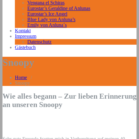
Vengana el Schiras
Eurostar’s Geraldine of Anlunas
Eurostar’s Ice Angel
Blue Lady von Anluna’s
Emily von Anluna´s
Kontakt
Impressum
Datenschutz
Gästebuch
Snoopy
Home
/
Snoopy
Wie alles begann – Zur lieben Erinnerung
an unseren Snoopy
Sehr gute Freunde fragten mich in Vorbereitung auf meinen 40.