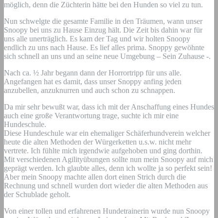
möglich, denn die Züchterin hätte bei den Hunden so viel zu tun.
Nun schwelgte die gesamte Familie in den Träumen, wann unser
Snoopy bei uns zu Hause Einzug hält. Die Zeit bis dahin war für
uns alle unerträglich. Es kam der Tag und wir holten Snoopy
endlich zu uns nach Hause. Es lief alles prima. Snoppy gewöhnte
sich schnell an uns und an seine neue Umgebung – Sein Zuhause -.
Nach ca. ½ Jahr begann dann der Horrortripp für uns alle.
Angefangen hat es damit, dass unser Snoppy anfing jeden
anzubellen, anzuknurren und auch schon zu schnappen.
Da mir sehr bewußt war, dass ich mit der Anschaffung eines Hundes
auch eine große Verantwortung trage, suchte ich mir eine
Hundeschule.
Diese Hundeschule war ein ehemaliger Schäferhundverein welcher
heute die alten Methoden der Würgerketten u.s.w. nicht mehr
vertrete. Ich fühlte mich irgendwie aufgehoben und ging dorthin.
Mit verschiedenen Agilityübungen sollte nun mein Snoopy auf mich
geprägt werden. Ich glaubte alles, denn ich wollte ja so perfekt sein!
Aber mein Snoopy machte allen dort einen Strich durch die
Rechnung und schnell wurden dort wieder die alten Methoden aus
der Schublade geholt.
Von einer tollen und erfahrenen Hundetrainerin wurde nun Snoopy