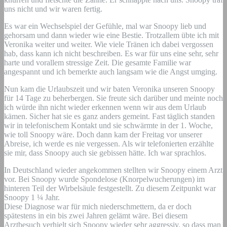
uns nicht und wir waren fertig.
Es war ein Wechselspiel der Gefühle, mal war Snoopy lieb und
gehorsam und dann wieder wie eine Bestie. Trotzallem übte ich mit
Veronika weiter und weiter. Wie viele Tränen ich dabei vergossen
hab, dass kann ich nicht beschreiben. Es war für uns eine sehr, sehr
harte und vorallem stressige Zeit. Die gesamte Familie war
angespannt und ich bemerkte auch langsam wie die Angst umging.
Nun kam die Urlaubszeit und wir baten Veronika unseren Snoopy
für 14 Tage zu beherbergen. Sie freute sich darüber und meinte noch
ich würde ihn nicht wieder erkennen wenn wir aus dem Urlaub
kämen. Sicher hat sie es ganz anders gemeint. Fast täglich standen
wir in telefonischem Kontakt und sie schwärmte in der 1. Woche,
wie toll Snoopy wäre. Doch dann kam der Freitag vor unserer
Abreise, ich werde es nie vergessen. Als wir telefonierten erzählte
sie mir, dass Snoopy auch sie gebissen hätte. Ich war sprachlos.
In Deutschland wieder angekommen stellten wir Snoopy einem Arzt
vor. Bei Snoopy wurde Spondelose (Knorpelwucherungen) im
hinteren Teil der Wirbelsäule festgestellt. Zu diesem Zeitpunkt war
Snoopy 1 ¼ Jahr.
Diese Diagnose war für mich niederschmettern, da er doch
spätestens in ein bis zwei Jahren gelämt wäre. Bei diesem
Arztbesuch verhielt sich Snoopy wieder sehr aggressiv, so dass man