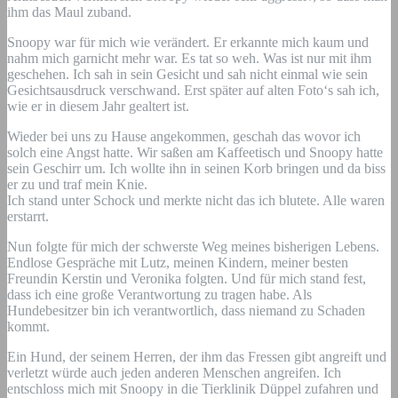
ihm das Maul zuband.
Snoopy war für mich wie verändert. Er erkannte mich kaum und
nahm mich garnicht mehr war. Es tat so weh. Was ist nur mit ihm
geschehen. Ich sah in sein Gesicht und sah nicht einmal wie sein
Gesichtsausdruck verschwand. Erst später auf alten Foto‘s sah ich,
wie er in diesem Jahr gealtert ist.
Wieder bei uns zu Hause angekommen, geschah das wovor ich
solch eine Angst hatte. Wir saßen am Kaffeetisch und Snoopy hatte
sein Geschirr um. Ich wollte ihn in seinen Korb bringen und da biss
er zu und traf mein Knie.
Ich stand unter Schock und merkte nicht das ich blutete. Alle waren
erstarrt.
Nun folgte für mich der schwerste Weg meines bisherigen Lebens.
Endlose Gespräche mit Lutz, meinen Kindern, meiner besten
Freundin Kerstin und Veronika folgten. Und für mich stand fest,
dass ich eine große Verantwortung zu tragen habe. Als
Hundebesitzer bin ich verantwortlich, dass niemand zu Schaden
kommt.
Ein Hund, der seinem Herren, der ihm das Fressen gibt angreift und
verletzt würde auch jeden anderen Menschen angreifen. Ich
entschloss mich mit Snoopy in die Tierklinik Düppel zufahren und