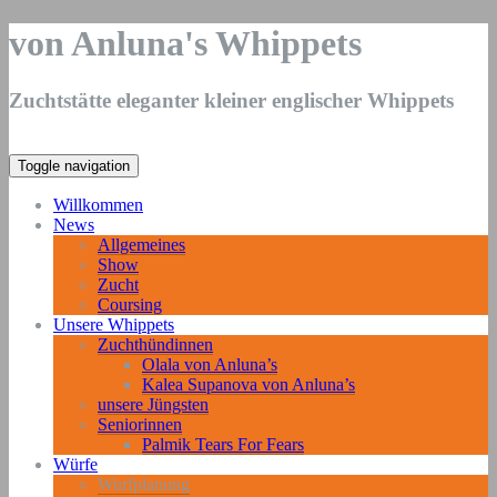
von Anluna's Whippets
Zuchtstätte eleganter kleiner englischer Whippets
Toggle navigation
Willkommen
News
Allgemeines
Show
Zucht
Coursing
Unsere Whippets
Zuchthündinnen
Olala von Anluna’s
Kalea Supanova von Anluna’s
unsere Jüngsten
Seniorinnen
Palmik Tears For Fears
Würfe
Wurfplanung