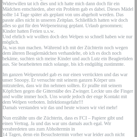
Widerwillen tat ich dies und ich hatte mich dann doch für ein
Mädchen entschieden, aber ein Problem gab es dabei. Dieses Mädel
sollte 14 Tage später als geplant von uns abgeholt werden. Das
passte alles nicht in unseren Zeitplan. Schließlich hatten wir doch
alles so gut für den Welpeneinzug geplant. Urlaub genommen;
Kinder hatten Ferien u.s.w.
Und ehrlich wir wollten doch den Welpen so schnell haben wie nur
möglich.
Ja, was nun machen. Während ich mit der Züchterin noch wegen
dem älteren Beaglemädchen verhandelte, ob ich es doch noch
bekäme, suchten sich meine Kinder und auch Lutz ein Beaglerüden
aus. Sie bearbeiteten mich solange, bis ich endgültig zustimmte.
Im ganzen Welpenrudel gab es nur einen verrückten und das war
unser Snoopy. Er versuchte mit seinem ganzen Körper uns
mitzuteilen, dass wir ihn nehmen sollten. Er prallte mit seinem
Köpfchen gegen die Gitterstäbe des Zwinger. Leckte uns die Finger
und wollte immer hoch. Uns wurde jedoch der enge Kontakt mit
dem Welpen verboten. Infektionsgefahr!!!
Damals verstanden wir das und heute wissen wir viel mehr!
Nun erzählte uns die Züchterin, dass es FCI – Papiere gibt und
einen Vertrag. Ja und das war uns damals auch egal. Wir
verabredeten uns zum Abholtermin in
14 Tagen, denn ein Besuchstermin vorher war leider auch nicht