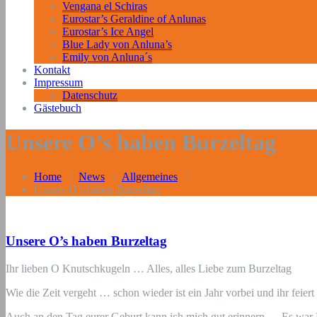
Vengana el Schiras
Eurostar’s Geraldine of Anlunas
Eurostar’s Ice Angel
Blue Lady von Anluna’s
Emily von Anluna´s
Kontakt
Impressum
Datenschutz
Gästebuch
Unsere O’s haben Burzeltag
Home
/
News
/
Allgemeines
/
Unsere O’s haben Burzeltag
Unsere O’s haben Burzeltag
Ihr lieben O Knutschkugeln … Alles, alles Liebe zum Burzeltag
Wie die Zeit vergeht … schon wieder ist ein Jahr vorbei und ihr feiert
Auch an den Tag eurer Geburt kann ich mich gut erinnern … Es war