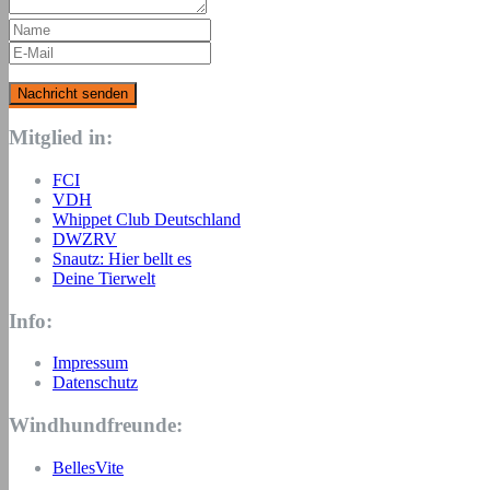
Mitglied in:
FCI
VDH
Whippet Club Deutschland
DWZRV
Snautz: Hier bellt es
Deine Tierwelt
Info:
Impressum
Datenschutz
Windhundfreunde:
BellesVite