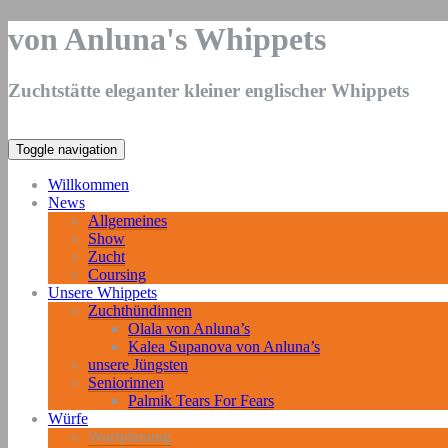
von Anluna's Whippets
Zuchtstätte eleganter kleiner englischer Whippets
Toggle navigation
Willkommen
News
Allgemeines
Show
Zucht
Coursing
Unsere Whippets
Zuchthündinnen
Olala von Anluna’s
Kalea Supanova von Anluna’s
unsere Jüngsten
Seniorinnen
Palmik Tears For Fears
Würfe
Wurfplanung