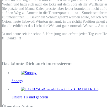
Wehen und hatte sich auch die Ecke auf dem Sofa als ihr Wurflager 
Sie platzte und Mama Kalea presste, aber leider konntet ihr nicht 
auf den Weg zu Annette in die Tierarztpraxis … ca 1 Stunde seit ih
zu unterstützen … Bevor ein Schnitt gesetzt werden sollte, bat ich A
Orion, heute liebevoll Winston genannt, in die richtig Position gele
ihr alle erblicktet das Licht der Welt auf ganz normale Weise … An
Ja und heute seit ihr schon 3 Jahre jung und erfreut jeden Tag eure 
!!! Danke !!!
Das könnte Dich auch interessieren:
Snoopy
Unsere T's sind geboren
Über den Autor