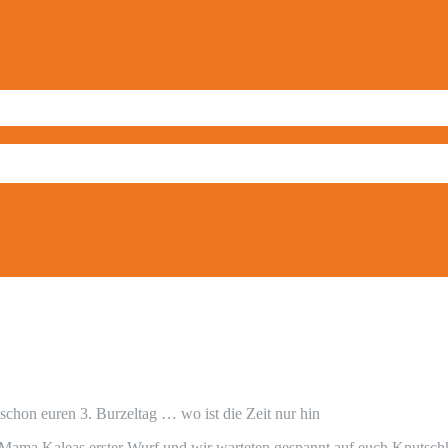
 schon euren 3. Burzeltag … wo ist die Zeit nur hin
 Mama Kaleas erster Wurf und wir warteten gespannt auf euch Knuts