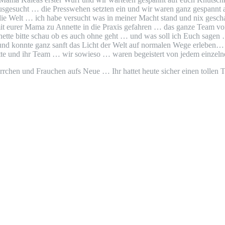
ausgesucht … die Presswehen setzten ein und wir waren ganz gespannt 
auf die Welt … ich habe versucht was in meiner Macht stand und nix ge
r mit eurer Mama zu Annette in die Praxis gefahren … das ganze Team 
nnette bitte schau ob es auch ohne geht … und was soll ich Euch sagen
gt und konnte ganz sanft das Licht der Welt auf normalen Wege erleben…
nette und ihr Team … wir sowieso … waren begeistert von jedem einzel
Herrchen und Frauchen aufs Neue … Ihr hattet heute sicher einen tollen