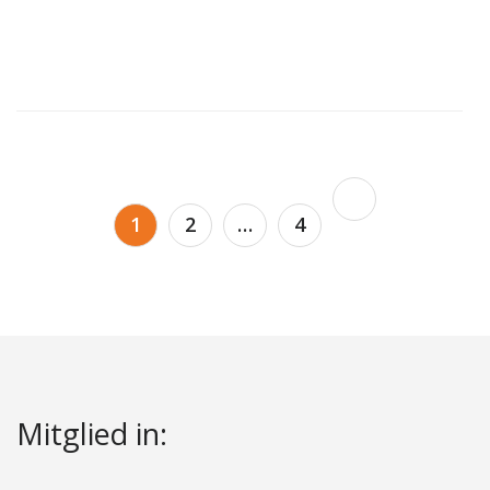
Seitennummerierung
1
2
…
4
der
Beiträge
Mitglied in: