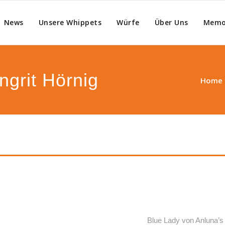
von Anluna's Whippets
News
Unsere Whippets
Würfe
Über Uns
Memo
stätte eleganter kleiner englischer Wh
ngrit Hörnig
Home
Blue Lady von Anluna’s