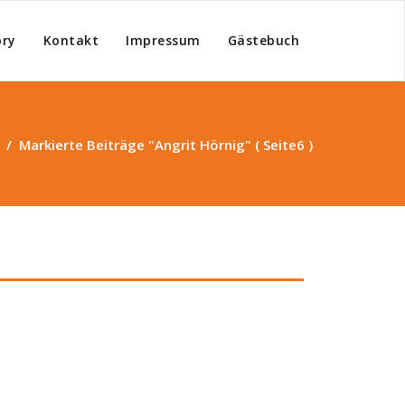
ry
Kontakt
Impressum
Gästebuch
ippets
/
Markierte Beiträge "Angrit Hörnig"
( Seite6 )