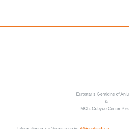
Eurostar’s Geraldine of Anlu
&
MCh. Cobyco Center Pie
Informationen zur Verpaarung im
Whippetarchive