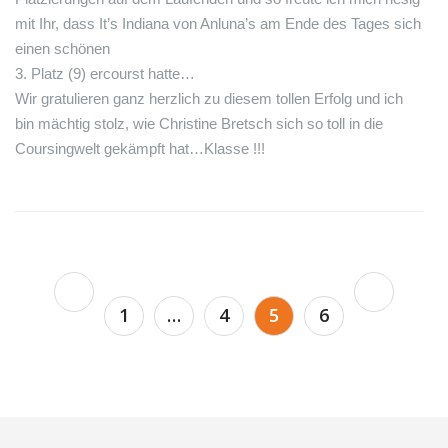
mit Ihr, dass It’s Indiana
von Anluna’s am Ende des Tages sich
einen schönen
3. Platz (9) ercourst hatte…
Wir gratulieren ganz herzlich zu diesem tollen Erfolg und ich
bin mächtig stolz, wie Christine Bretsch sich so toll in die
Coursingwelt gekämpft hat…Klasse !!!
Seitennummerierung
1
…
4
5
6
der
Beiträge