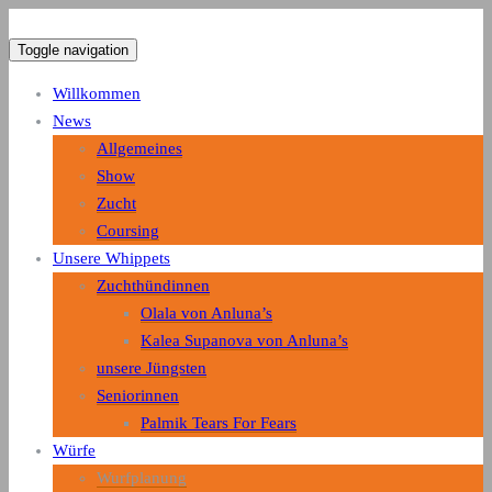
von Anluna's Whippets
Toggle navigation
Willkommen
Zuchtstätte eleganter kleiner
News
englischer Whippets
Allgemeines
Show
Zucht
Coursing
Unsere Whippets
Zuchthündinnen
Olala von Anluna’s
Kalea Supanova von Anluna’s
unsere Jüngsten
Seniorinnen
Palmik Tears For Fears
Würfe
Wurfplanung