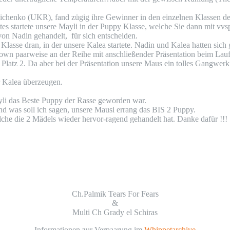
chenko (UKR), fand zügig ihre Gewinner in den einzelnen Klassen der
es startete unsere Mayli in der Puppy Klasse, welche Sie dann mit vvsp
on Nadin gehandelt, für sich entscheiden.
lasse dran, in der unsere Kalea startete. Nadin und Kalea hatten sich 
n paarweise an der Reihe mit anschließender Präsentation beim Lauf
latz 2. Da aber bei der Präsentation unsere Maus ein tolles Gangwerk 
r Kalea überzeugen.
yli das Beste Puppy der Rasse geworden war.
d was soll ich sagen, unsere Mausi errang das BIS 2 Puppy.
lche die 2 Mädels wieder hervor-ragend gehandelt hat. Danke dafür !!!
Ch.Palmik Tears For Fears
&
Multi Ch Grady el Schiras
Informationen zur Verpaarung im
Whippetarchive