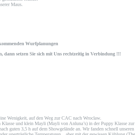
serer Maus.
ere kommenden Wurfplanungen
dann setzen Sie sich mit Uns rechtzeitig in Verbindung !!!
eine Wenigkeit, auf den Weg zur CAC nach Wroclaw.
en Klasse und klein Mayli (Mayli von Anluna’s) in der Puppy Klasse z
ach guten 3,5 h auf dem Showgelände an. Wir fanden schnell unseren A
wieder unerträgliche Temperaturen…aber mit der gewissen Kühlung (Th