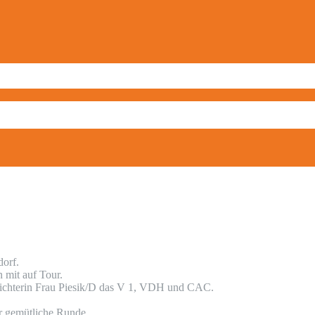
orf.
mit auf Tour.
 Richterin Frau Piesik/D das V 1, VDH und CAC.
hr gemütliche Runde.