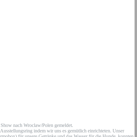
ur Show nach Wroclaw/Polen gemeldet.
usstellungsring indem wir uns es gemütlich einrichteten. Unser
ermobox) für unsere Getränke und das Wasser für die Hunde, konnten