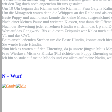
wir den Tag doch noch angenehm für uns gestalten.
Um 10 Uhr begann das Richten und die Richterin, Frau Galyna Kalini
Um die Mittagszeit waren dann die Whippets an der Reihe und als erst
Beste Puppy und auch dieses konnte die kleine Maus, ausgezeichnet v
Nach einer kleinen Pause und weiteren Klassen, war dann die Offene K
Nach der Bewertung jeder einzelnen Hündin war dann das Up and Dow
Wert auf das Gangwerk. Bis zu diesem Zeitpunkt war Kalea noch auf P
V1 und das CWC.
Beim anschließenden Stechen um die Beste Hündin, konnte auch hie
Sie wurde Beste Hündin.
Nun hieß es warten auf den Ehrenring, da ja unsere jüngste Maus Ma
Frau Wieslawa Misterka-Kluska (PL) richtete den Puppy Ehrenring un
Ich bin so stolz auf meine Mädels und vor allem auf meine Nadin, we
N – Wurf