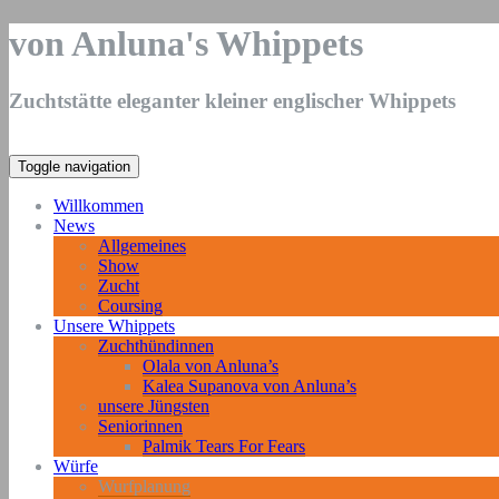
von Anluna's Whippets
Zuchtstätte eleganter kleiner englischer Whippets
Toggle navigation
Willkommen
News
Allgemeines
Show
Zucht
Coursing
Unsere Whippets
Zuchthündinnen
Olala von Anluna’s
Kalea Supanova von Anluna’s
unsere Jüngsten
Seniorinnen
Palmik Tears For Fears
Würfe
Wurfplanung