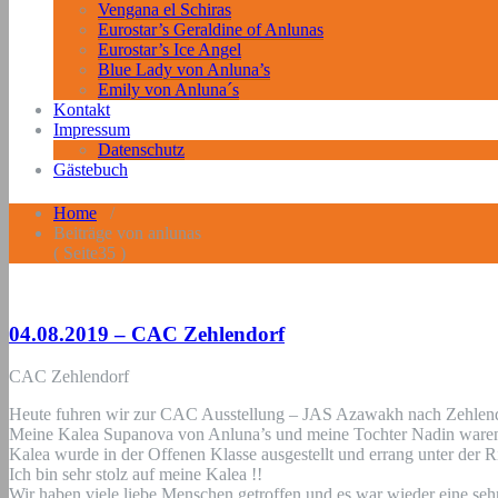
Vengana el Schiras
Eurostar’s Geraldine of Anlunas
Eurostar’s Ice Angel
Blue Lady von Anluna’s
Emily von Anluna´s
Kontakt
Impressum
Datenschutz
Gästebuch
Home
/
Beiträge von anlunas
( Seite35 )
04.08.2019 – CAC Zehlendorf
CAC Zehlendorf
Heute fuhren wir zur CAC Ausstellung – JAS Azawakh nach Zehlend
Meine Kalea Supanova von Anluna’s und meine Tochter Nadin waren 
Kalea wurde in der Offenen Klasse ausgestellt und errang unter der
Ich bin sehr stolz auf meine Kalea !!
Wir haben viele liebe Menschen getroffen und es war wieder eine se