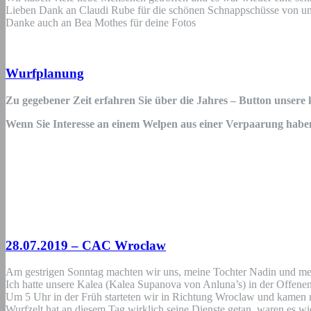
Lieben Dank an Claudi Rube für die schönen Schnappschüsse von un
Danke auch an Bea Mothes für deine Fotos
Wurfplanung
Zu gegebener Zeit erfahren Sie über die Jahres – Button uns
Wenn Sie Interesse an einem Welpen aus einer Verpaarung haben, 
28.07.2019 – CAC Wroclaw
Am gestrigen Sonntag machten wir uns, meine Tochter Nadin und m
Ich hatte unsere Kalea (Kalea Supanova von Anluna’s) in der Offen
Um 5 Uhr in der Früh starteten wir in Richtung Wroclaw und kamen n
Wurfzelt hat an diesem Tag wirklich seine Dienste getan, waren es 