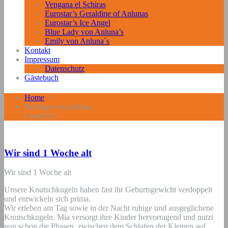
Vengana el Schiras
Eurostar’s Geraldine of Anlunas
Eurostar’s Ice Angel
Blue Lady von Anluna’s
Emily von Anluna´s
Kontakt
Impressum
Datenschutz
Gästebuch
Home
/
Beiträge von anlunas
( Seite34 )
Wir sind 1 Woche alt
Wir sind 1 Woche alt
Unsere Knutschkugeln haben fast ihr Geburtsgewicht verdoppelt
und entwickeln sich prima.
Wir erleben am Tag sowie in der Nacht ruhige und ausgeglichene
Knutschkugeln. Mia versorgt ihre Kinder hervorragend und nutzt
nun schon die Phasen, zwischen dem Schlafen der Kleinen auf