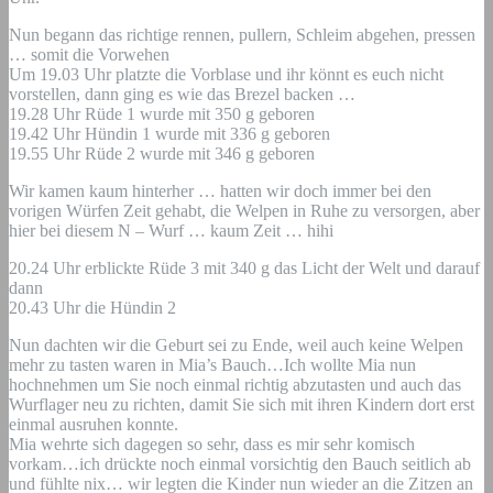
Nun begann das richtige rennen, pullern, Schleim abgehen, pressen
… somit die Vorwehen
Um 19.03 Uhr platzte die Vorblase und ihr könnt es euch nicht
vorstellen, dann ging es wie das Brezel backen …
19.28 Uhr Rüde 1 wurde mit 350 g geboren
19.42 Uhr Hündin 1 wurde mit 336 g geboren
19.55 Uhr Rüde 2 wurde mit 346 g geboren
Wir kamen kaum hinterher … hatten wir doch immer bei den
vorigen Würfen Zeit gehabt, die Welpen in Ruhe zu versorgen, aber
hier bei diesem N – Wurf … kaum Zeit … hihi
20.24 Uhr erblickte Rüde 3 mit 340 g das Licht der Welt und darauf
dann
20.43 Uhr die Hündin 2
Nun dachten wir die Geburt sei zu Ende, weil auch keine Welpen
mehr zu tasten waren in Mia’s Bauch…Ich wollte Mia nun
hochnehmen um Sie noch einmal richtig abzutasten und auch das
Wurflager neu zu richten, damit Sie sich mit ihren Kindern dort erst
einmal ausruhen konnte.
Mia wehrte sich dagegen so sehr, dass es mir sehr komisch
vorkam…ich drückte noch einmal vorsichtig den Bauch seitlich ab
und fühlte nix… wir legten die Kinder nun wieder an die Zitzen an