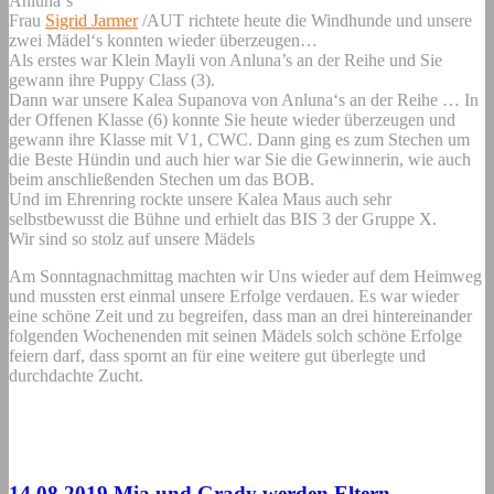
Anluna‘s
Frau
Sigrid Jarmer
/AUT richtete heute die Windhunde und unsere
zwei Mädel‘s konnten wieder überzeugen…
Als erstes war Klein Mayli von Anluna’s an der Reihe und Sie
gewann ihre Puppy Class (3).
Dann war unsere Kalea Supanova von Anluna‘s an der Reihe … In
der Offenen Klasse (6) konnte Sie heute wieder überzeugen und
gewann ihre Klasse mit V1, CWC. Dann ging es zum Stechen um
die Beste Hündin und auch hier war Sie die Gewinnerin, wie auch
beim anschließenden Stechen um das BOB.
Und im Ehrenring rockte unsere Kalea Maus auch sehr
selbstbewusst die Bühne und erhielt das BIS 3 der Gruppe X.
Wir sind so stolz auf unsere Mädels
Am Sonntagnachmittag machten wir Uns wieder auf dem Heimweg
und mussten erst einmal unsere Erfolge verdauen. Es war wieder
eine schöne Zeit und zu begreifen, dass man an drei hintereinander
folgenden Wochenenden mit seinen Mädels solch schöne Erfolge
feiern darf, dass spornt an für eine weitere gut überlegte und
durchdachte Zucht.
14.08.2019 Mia und Grady werden Eltern