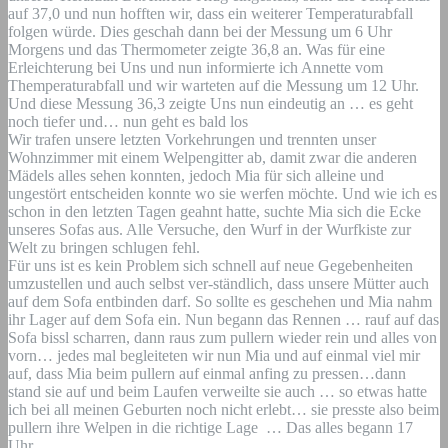
auf 37,0 und nun hofften wir, dass ein weiterer Temperaturabfall
folgen würde. Dies geschah dann bei der Messung um 6 Uhr
Morgens und das Thermometer zeigte 36,8 an. Was für eine
Erleichterung bei Uns und nun informierte ich Annette vom
Themperaturabfall und wir warteten auf die Messung um 12 Uhr.
Und diese Messung 36,3 zeigte Uns nun eindeutig an … es geht
noch tiefer und… nun geht es bald los
Wir trafen unsere letzten Vorkehrungen und trennten unser
Wohnzimmer mit einem Welpengitter ab, damit zwar die anderen
Mädels alles sehen konnten, jedoch Mia für sich alleine und
ungestört entscheiden konnte wo sie werfen möchte. Und wie ich es
schon in den letzten Tagen geahnt hatte, suchte Mia sich die Ecke
unseres Sofas aus. Alle Versuche, den Wurf in der Wurfkiste zur
Welt zu bringen schlugen fehl.
Für uns ist es kein Problem sich schnell auf neue Gegebenheiten
umzustellen und auch selbst ver-ständlich, dass unsere Mütter auch
auf dem Sofa entbinden darf. So sollte es geschehen und Mia nahm
ihr Lager auf dem Sofa ein. Nun begann das Rennen … rauf auf das
Sofa bissl scharren, dann raus zum pullern wieder rein und alles von
vorn… jedes mal begleiteten wir nun Mia und auf einmal viel mir
auf, dass Mia beim pullern auf einmal anfing zu pressen…dann
stand sie auf und beim Laufen verweilte sie auch … so etwas hatte
ich bei all meinen Geburten noch nicht erlebt… sie presste also beim
pullern ihre Welpen in die richtige Lage … Das alles begann 17
Uhr.