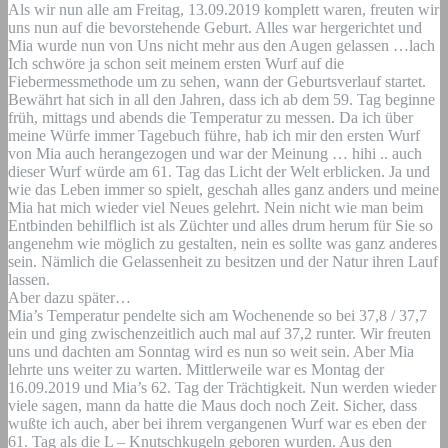
Als wir nun alle am Freitag, 13.09.2019 komplett waren, freuten wir
uns nun auf die bevorstehende Geburt. Alles war hergerichtet und
Mia wurde nun von Uns nicht mehr aus den Augen gelassen …lach
Ich schwöre ja schon seit meinem ersten Wurf auf die
Fiebermessmethode um zu sehen, wann der Geburtsverlauf startet.
Bewährt hat sich in all den Jahren, dass ich ab dem 59. Tag beginne
früh, mittags und abends die Temperatur zu messen. Da ich über
meine Würfe immer Tagebuch führe, hab ich mir den ersten Wurf
von Mia auch herangezogen und war der Meinung … hihi .. auch
dieser Wurf würde am 61. Tag das Licht der Welt erblicken. Ja und
wie das Leben immer so spielt, geschah alles ganz anders und meine
Mia hat mich wieder viel Neues gelehrt. Nein nicht wie man beim
Entbinden behilflich ist als Züchter und alles drum herum für Sie so
angenehm wie möglich zu gestalten, nein es sollte was ganz anderes
sein. Nämlich die Gelassenheit zu besitzen und der Natur ihren Lauf
lassen.
Aber dazu später…
Mia’s Temperatur pendelte sich am Wochenende so bei 37,8 / 37,7
ein und ging zwischenzeitlich auch mal auf 37,2 runter. Wir freuten
uns und dachten am Sonntag wird es nun so weit sein. Aber Mia
lehrte uns weiter zu warten. Mittlerweile war es Montag der
16.09.2019 und Mia’s 62. Tag der Trächtigkeit. Nun werden wieder
viele sagen, mann da hatte die Maus doch noch Zeit. Sicher, dass
wußte ich auch, aber bei ihrem vergangenen Wurf war es eben der
61. Tag als die L – Knutschkugeln geboren wurden. Aus den