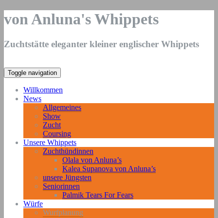
von Anluna's Whippets
Zuchtstätte eleganter kleiner englischer Whippets
Toggle navigation
Willkommen
News
Allgemeines
Show
Zucht
Coursing
Unsere Whippets
Zuchthündinnen
Olala von Anluna’s
Kalea Supanova von Anluna’s
unsere Jüngsten
Seniorinnen
Palmik Tears For Fears
Würfe
Wurfplanung