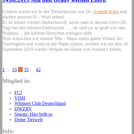
Gestern waren wir in der Tierarztpraxis von Dr.
Annette Klug
und
durften unseren N – Wurf sehen!
Es ist immer wieder eindrucksvoll, wenn man in diesem Alter (28.
Tag) bei den kleinen Embroynen … sie sind ca. so groß wie eine
Walnuss… die kleinen Herzchen schlagen sieht
Nun wünschen wir unserer Mia – Maus einen guten Verlauf der
Trächtigkeit und wenn es die Natur zulässt, werden wir um den 16.
September 2019 wieder Welpen im Hause von Anluna’s haben.
Seitennummerierung
1
…
33
34
35
…
42
der
Mitglied in:
Beiträge
FCI
VDH
Whippet Club Deutschland
DWZRV
Snautz: Hier bellt es
Deine Tierwelt
Info: