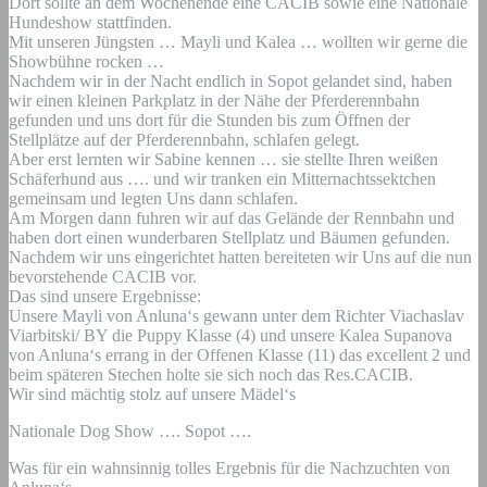
Dort sollte an dem Wochenende eine CACIB sowie eine Nationale
Hundeshow stattfinden.
Mit unseren Jüngsten … Mayli und Kalea … wollten wir gerne die
Showbühne rocken …
Nachdem wir in der Nacht endlich in Sopot gelandet sind, haben
wir einen kleinen Parkplatz in der Nähe der Pferderennbahn
gefunden und uns dort für die Stunden bis zum Öffnen der
Stellplätze auf der Pferderennbahn, schlafen gelegt.
Aber erst lernten wir Sabine kennen … sie stellte Ihren weißen
Schäferhund aus …. und wir tranken ein Mitternachtssektchen
gemeinsam und legten Uns dann schlafen.
Am Morgen dann fuhren wir auf das Gelände der Rennbahn und
haben dort einen wunderbaren Stellplatz und Bäumen gefunden.
Nachdem wir uns eingerichtet hatten bereiteten wir Uns auf die nun
bevorstehende CACIB vor.
Das sind unsere Ergebnisse:
Unsere Mayli von Anluna‘s gewann unter dem Richter Viachaslav
Viarbitski/ BY die Puppy Klasse (4) und unsere Kalea Supanova
von Anluna‘s errang in der Offenen Klasse (11) das excellent 2 und
beim späteren Stechen holte sie sich noch das Res.CACIB.
Wir sind mächtig stolz auf unsere Mädel‘s
Nationale Dog Show …. Sopot ….
Was für ein wahnsinnig tolles Ergebnis für die Nachzuchten von