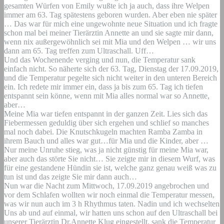
gesamten Würfen von Emily wußte ich ja auch, dass ihre Welpen
immer am 63. Tag spätestens geboren wurden. Aber eben nie später
… Das war für mich eine ungewohnte neue Situation und ich fragte
schon mal bei meiner Tierärztin Annette an und sie sagte mir dann,
wenn nix außergewöhnlich sei mit Mia und den Welpen … wir uns
dann am 65. Tag treffen zum Ultraschall. Uff…
Und das Wochenende verging und nun, die Temperatur sank
einfach nicht. So näherte sich der 63. Tag, Dienstag der 17.09.2019,
und die Temperatur pegelte sich nicht weiter in den unteren Bereich
ein. Ich redete mir immer ein, dass ja bis zum 65. Tag ich tiefen
entspannt sein könne, wenn mit Mia alles normal war so Annette,
aber…
Meine Mia war tiefen entspannt in der ganzen Zeit. Lies sich das
Fiebermessen geduldig über sich ergehen und schlief so manches
mal noch dabei. Die Knutschkugeln machten Ramba Zamba in
ihrem Bauch und alles war gut…für Mia und die Kinder, aber …
Nur meine Unruhe stieg, was ja nicht günstig für meine Mia war,
aber auch das störte Sie nicht… Sie zeigte mir in diesem Wurf, was
für eine gestandene Hündin sie ist, welche ganz genau weiß was zu
tun ist und das zeigte Sie mir dann auch…
Nun war die Nacht zum Mittwoch, 17.09.2019 angebrochen und
vor dem Schlafen wollten wir noch einmal die Temperatur messen,
was wir nun auch im 3 h Rhythmus taten. Nadin und ich wechselten
Uns ab und auf einmal, wir hatten uns schon auf den Ultraschall bei
unserer Tierärztin Dr.Annette Klug eingestellt, sank die Temperatur