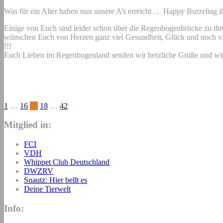
Was für ein Alter haben nun unsere A’s erreicht … Happy Burzeltag
Einige von Euch sind leider schon über die Regenbogenbrücke zu ihre
wünschen Euch von Herzen ganz viel Gesundheit, Glück und noch vi
!!!
Euch Lieben im Regenbogenland senden wir herzliche Grüße und wir wis
Seitennummerierung
1
…
16
17
18
…
42
der
Mitglied in:
Beiträge
FCI
VDH
Whippet Club Deutschland
DWZRV
Snautz: Hier bellt es
Deine Tierwelt
Info: