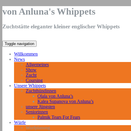
von Anluna's Whippets
Zuchtstätte eleganter kleiner englischer Whippets
Toggle navigation
Willkommen
News
Allgemeines
Show
Zucht
Coursing
Unsere Whippets
Zuchthündinnen
Olala von Anluna’s
Kalea Supanova von Anluna’s
unsere Jüngsten
Seniorinnen
Palmik Tears For Fears
Würfe
Wurfplanung