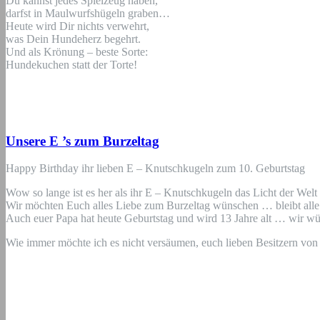
Du kannst jedes Spielzeug haben,
darfst in Maulwurfshügeln graben…
Heute wird Dir nichts verwehrt,
was Dein Hundeherz begehrt.
Und als Krönung – beste Sorte:
Hundekuchen statt der Torte!
Unsere E ’s zum Burzeltag
Happy Birthday ihr lieben E – Knutschkugeln zum 10. Geburtstag
Wow so lange ist es her als ihr E – Knutschkugeln das Licht der Welt e
Wir möchten Euch alles Liebe zum Burzeltag wünschen … bleibt alle 
Auch euer Papa hat heute Geburtstag und wird 13 Jahre alt … wir wü
Wie immer möchte ich es nicht versäumen, euch lieben Besitzern von