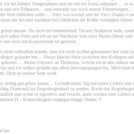
d wir bei kühlen Temperaturen und als wir bei Gosia ankamen … es w
 Mann und den Fellnasen… und nunmehr nur noch unsere Erinnerungen …
der Welt erblicken sollte … Alles war normal und ihr Vier ( Daddy C
stand mir bei und nachdem bei Odettchen die Kräfte versiegten fuhren
 geben musste. Da nicht der behandelnde Tierarzt Notdienst hatte, so
urch saßen Petra und ich an der Wurfkiste von eurer Mama Odette und
er nur noch mit Kaiserschnitt tot geboren.
r es nicht verkraften konnte, dass ich nicht zu Ihm gekommen bin vom A
Kollegen gelandet bin… Dieser falsche Stolz zwischen den Kollegen un
gekostet … Meine Odyssee an Tierärzten, welche ich in den Jahren me
hat und ich seither gestärkt aus allem hervorgegangen bin. Mich haut h
tte, Dich an meiner Seite weiß.
 so richtig gut gehen lassen… Genießt euren Tag mit euren Lieben und
kling Diamond) ins Regenbogenland zu senden. Rockt das Regenbogen
dheit und wenn es irgendwo mal zwackt, dann werden eure Lieben an 
 meinen D – Knutschkugeln entgegen bringt. Danke !!
.
t hat.