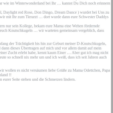
ar wie im Winterwonderland bei Ihr … kannst Du Dich noch erinnern
ool, Daylight red Rose, Don Dingo, Dream Dance ) wurdet bei Uns zu
 wir mit Ihr zum Tierarzt … dort wurde dann eure Schwester Daddys
ndern nur sein Kollege, bekam eure Mama eine Wehen fördernde
 euch Knutschkugeln … wir warteten gemeinsam vergeblich, dass
nfang der Trächtigkeit bis hin zur Geburt meiner D-Knutschkugeln,
d dann dieses Übertragen auf mich und vor allem damit auf mein
iner Zucht erlebt habe, kennt kaum Einer … Aber gut ich mag nicht
eute so schnell nix mehr um und ich weiß, dass ich seit Jahren auch
 wir wollen es nicht versäumen liebe Grüße zu Mama Odettchen, Papa
land !!
eurer Seite stehen und die Schmerzen lindern.