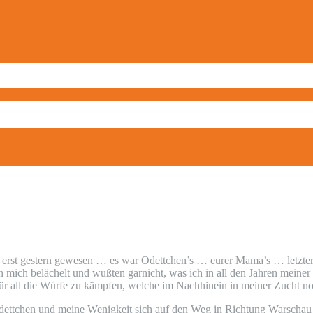
 erst gestern gewesen … es war Odettchen’s … eurer Mama’s … letzter 
mich belächelt und wußten garnicht, was ich in all den Jahren meiner Z
für all die Würfe zu kämpfen, welche im Nachhinein in meiner Zucht noc
dettchen und meine Wenigkeit sich auf den Weg in Richtung Warscha