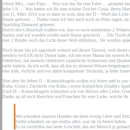
About Me)…euer Papa … Was war das für eine Fahrt … gestartet sin
liebe Uli … Was hatten wir für eine schöne Zeit bei Gosia, ihrem
Am 11. März 2010 war es dann so weit, dass der D – Wurf das Licht 
Hause geboren … Danke muss ich hier auch noch an Petra sagen, sie 
Sparkling Diamond geboren.
Durch den Ultraschall wußten wir, dass es noch mindestens 2 Welpen
Spritze und wir wurden wieder nach Hause geschickt … Die Nacht d
eure 2 Brüder noch das Licht dieser Welt erblickten.. Sie wurden spät
Noch heute bin ich sagenhaft wütend auf diesen Tierarzt, weil diese
sondern weil ER nicht Dienst hatte, ich mit eurer Mama bei seinem 
Odettchen, hat meinem Odettchen zusätzliche Schmerzen und Qualen 
mehr hadern, da ich weiß, dass all das zu meinem Wissen beigetragen 
eine tolle, ehrliche und vor allem kompetente Tierärztin, ja liebe Anne
Nun aber ihr lieben D – Knutschkugeln wollen wir feiern und es uns
Kuba, Gosia ( Züchterin von Kuba ) sowie Knöpfchen (Daddys Spar
Euch D – Knutschkugeln wünschen wir von Herzen alles Liebe, Gesun
Danke an all euch Herrchen und Frauchen für eure Liebe, welche ihr
Wir schenken unseren Hunden ein klein wenig Liebe und Zeit
Dafür schenken sie uns restlos alles, was sie zu bieten haben.
Es ist zweifellos das beste Geschäft, das der Mensch je gemach