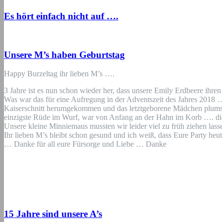
Es hört einfach nicht auf ….
Unsere M’s haben Geburtstag
Happy Burzeltag ihr lieben M’s ….
3 Jahre ist es nun schon wieder her, dass unsere Emily Erdbeere ihre
Was war das für eine Aufregung in der Adventszeit des Jahres 201
Kaiserschnitt herumgekommen und das letztgeborene Mädchen plumste
einzigste Rüde im Wurf, war von Anfang an der Hahn im Korb …. di
Unsere kleine Minniemaus mussten wir leider viel zu früh ziehen lass
Ihr lieben M’s bleibt schon gesund und ich weiß, dass Eure Party he
… Danke für all eure Fürsorge und Liebe … Danke
15 Jahre sind unsere A’s