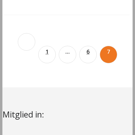
Seitennummerierung
der
1
…
6
7
Beiträge
Mitglied in: