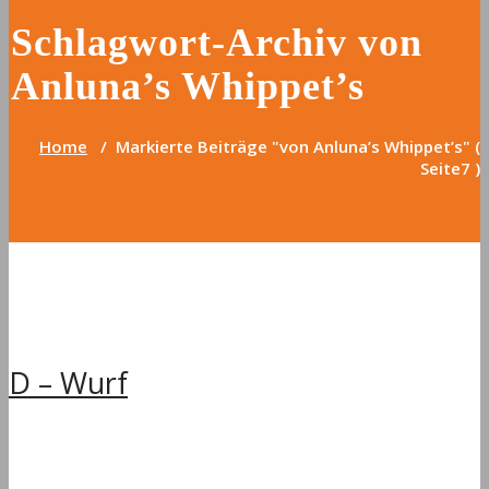
Schlagwort-Archiv von
Anluna’s Whippet’s
Home
/
Markierte Beiträge "von Anluna’s Whippet’s"
(
Seite7 )
D – Wurf