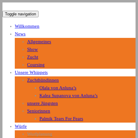
von Anluna's Whippets
Toggle navigation
Willkommen
Zuchtstätte eleganter kleiner
News
englischer Whippets
Allgemeines
Show
Zucht
Coursing
Unsere Whippets
Zuchthündinnen
Olala von Anluna’s
Kalea Supanova von Anluna’s
unsere Jüngsten
Seniorinnen
Palmik Tears For Fears
Würfe
Wurfplanung