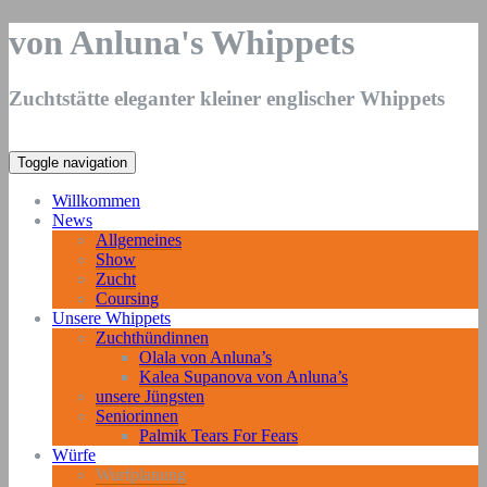
von Anluna's Whippets
Zuchtstätte eleganter kleiner englischer Whippets
Toggle navigation
Willkommen
News
Allgemeines
Show
Zucht
Coursing
Unsere Whippets
Zuchthündinnen
Olala von Anluna’s
Kalea Supanova von Anluna’s
unsere Jüngsten
Seniorinnen
Palmik Tears For Fears
Würfe
Wurfplanung