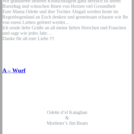
Wir gratulieren unseren Knutschkugeln ganz herzlich zu Ihrem
Burzeltag und wünschen Ihnen von Herzen viel Gesundheit
Eure Mama Odette und ihre Tochter Abigail werden heute im
Regenbogenland an Euch denken und gemeinsam schauen wie Ihr
von euren Lieben gefeiert werdet…
Ich sende liebe Grüße an all meine lieben Herrchen und Frauchen
und sage wie jedes Jahr…
Danke für all eure Liebe !!!
A – Wurf
Odette d’el Kataghan
&
Mortimer’s Jim Beam