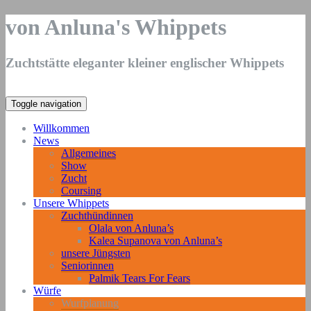
von Anluna's Whippets
Zuchtstätte eleganter kleiner englischer Whippets
Toggle navigation
Willkommen
News
Allgemeines
Show
Zucht
Coursing
Unsere Whippets
Zuchthündinnen
Olala von Anluna’s
Kalea Supanova von Anluna’s
unsere Jüngsten
Seniorinnen
Palmik Tears For Fears
Würfe
Wurfplanung