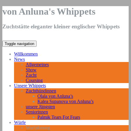
von Anluna's Whippets
Zuchtstätte eleganter kleiner englischer Whippets
Toggle navigation
Willkommen
News
Allgemeines
Show
Zucht
Coursing
Unsere Whippets
Zuchthündinnen
Olala von Anluna’s
Kalea Supanova von Anluna’s
unsere Jüngsten
Seniorinnen
Palmik Tears For Fears
Würfe
Wurfplanung