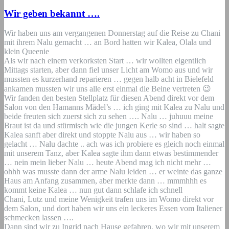
Wir geben bekannt ….
Wir haben uns am vergangenen Donnerstag auf die Reise zu Chani
mit ihrem Nalu gemacht … an Bord hatten wir Kalea, Olala und
klein Queenie
Als wir nach einem verkorksten Start … wir wollten eigentlich
Mittags starten, aber dann fiel unser Licht am Womo aus und wir
mussten es kurzerhand reparieren … gegen halb acht in Bielefeld
ankamen mussten wir uns alle erst einmal die Beine vertreten 😉
Wir fanden den besten Stellplatz für diesen Abend direkt vor dem
Salon von den Hamanns Mädel’s … ich ging mit Kalea zu Nalu und
beide freuten sich zuerst sich zu sehen …. Nalu … juhuuu meine
Braut ist da und stürmisch wie die jungen Kerle so sind … halt sagte
Kalea sanft aber direkt und stoppte Nalu aus … wir haben so
gelacht … Nalu dachte .. ach was ich probiere es gleich noch einmal
mit unserem Tanz, aber Kalea sagte ihm dann etwas bestimmender
… nein mein lieber Nalu … heute Abend mag ich nicht mehr …
ohhh was musste dann der arme Nalu leiden … er weinte das ganze
Haus am Anfang zusammen, aber merkte dann … mmmhhh es
kommt keine Kalea … nun gut dann schlafe ich schnell
Chani, Lutz und meine Wenigkeit trafen uns im Womo direkt vor
dem Salon, und dort haben wir uns ein leckeres Essen vom Italiener
schmecken lassen ….
Dann sind wir zu Ingrid nach Hause gefahren, wo wir mit unserem