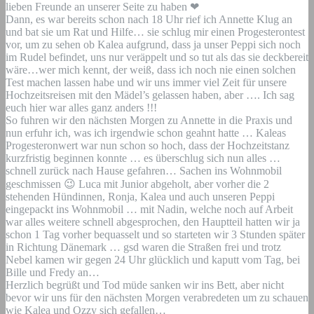
lieben Freunde an unserer Seite zu haben
❤
Dann, es war bereits schon nach 18 Uhr rief ich
Annette Klug
an
und bat sie um Rat und Hilfe… sie schlug mir einen Progesterontest
vor, um zu sehen ob Kalea aufgrund, dass ja unser Peppi sich noch
im Rudel befindet, uns nur veräppelt und so tut als das sie deckbereit
wäre…wer mich kennt, der weiß, dass ich noch nie einen solchen
Test machen lassen habe und wir uns immer viel Zeit für unsere
Hochzeitsreisen mit den Mädel’s gelassen haben, aber …. Ich sag
euch hier war alles ganz anders !!!
So fuhren wir den nächsten Morgen zu Annette in die Praxis und
nun erfuhr ich, was ich irgendwie schon geahnt hatte … Kaleas
Progesteronwert war nun schon so hoch, dass der Hochzeitstanz
kurzfristig beginnen konnte … es überschlug sich nun alles …
schnell zurück nach Hause gefahren… Sachen ins Wohnmobil
geschmissen
😉
Luca mit Junior abgeholt, aber vorher die 2
stehenden Hündinnen, Ronja, Kalea und auch unseren Peppi
eingepackt ins Wohnmobil … mit Nadin, welche noch auf Arbeit
war alles weitere schnell abgesprochen, den Hauptteil hatten wir ja
schon 1 Tag vorher bequasselt und so starteten wir 3 Stunden später
in Richtung Dänemark … gsd waren die Straßen frei und trotz
Nebel kamen wir gegen 24 Uhr glücklich und kaputt vom Tag, bei
Bille und Fredy an…
Herzlich begrüßt und Tod müde sanken wir ins Bett, aber nicht
bevor wir uns für den nächsten Morgen verabredeten um zu schauen
wie Kalea und Ozzy sich gefallen…