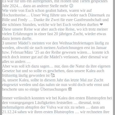
Es war für uns ein aufregendes, mit Höhen und Tiefen gespicktes
Jahr 2024… dazu an anderer Stelle mehr
😉
Wie viele von Euch schon geahnt haben, waren wir auf
Hochzeitsreise… Unser Weg führte uns wieder nach Dänemark zu
Bille und Fredy … Danke ihr Zwei für eure Gastfreundschaft und
die schönen Stunden, welche wir bei Euch verleben durften
❤
Diese unsere Reise war aber auch eine Reise, wo ich trotz meiner
vielen Erfahrungen in einer fast 20 jährigen Zucht, wieder etwas
dazu lernen durfte.
3 unserer Mädel’s meinten vor den Weihnachtsfeiertagen läufig zu
werden, obwohl sie nach meinen Aufzeichnungen erst im Januar
bzw. Februar/März ’25 an der Reihe gewesen wären… konnte ich
mich doch immer gut auf die Mädel’s verlassen, aber diesmal war
alles so anders …
Aber was soll ich dazu sagen… nur, dass die Natur da ihre eigenen
Gesetze hat und so sollte es geschehen, dass unsere Kalea auch
frühzeitig läufig geworden ist
🥰
Ja, unsere Kalea, sollte in diesem Jahr das letzte Mal zur Zucht
eingesetzt werden und das nahm sie nun wohl doch sehr ernst und
bescherte uns so einige Überraschungen
🙈
Immer verlässlich konnten wir bei Kalea den ersten Blutstropfen bei
den vorangegangen Läufigkeiten feststellen … diesmal, trotz
mehrmaligem abtupfen der Vulva war nix zu sehen … dann am
21.12.24 sahen wir ihren ersten Blutstropfen … wir rechneten ihre