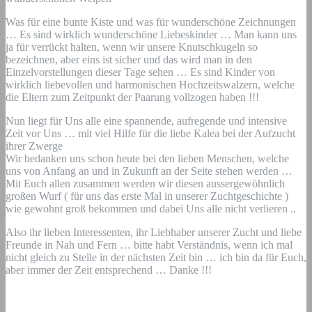
Was für eine bunte Kiste und was für wunderschöne Zeichnungen
… Es sind wirklich wunderschöne Liebeskinder … Man kann uns
ja für verrückt halten, wenn wir unsere Knutschkugeln so
bezeichnen, aber eins ist sicher und das wird man in den
Einzelvorstellungen dieser Tage sehen … Es sind Kinder von
wirklich liebevollen und harmonischen Hochzeitswalzern, welche
die Eltern zum Zeitpunkt der Paarung vollzogen haben !!!
Nun liegt für Uns alle eine spannende, aufregende und intensive
Zeit vor Uns … mit viel Hilfe für die liebe Kalea bei der Aufzucht
ihrer Zwerge
Wir bedanken uns schon heute bei den lieben Menschen, welche
uns von Anfang an und in Zukunft an der Seite stehen werden …
Mit Euch allen zusammen werden wir diesen aussergewöhnlich
großen Wurf ( für uns das erste Mal in unserer Zuchtgeschichte )
wie gewohnt groß bekommen und dabei Uns alle nicht verlieren ..
Also ihr lieben Interessenten, ihr Liebhaber unserer Zucht und liebe
Freunde in Nah und Fern … bitte habt Verständnis, wenn ich mal
nicht gleich zu Stelle in der nächsten Zeit bin … ich bin da für Euch,
aber immer der Zeit entsprechend … Danke !!!