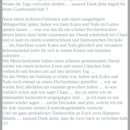
Womo die Tage verweilen durften … tausend Dank liebe Ingrid für
deine Gastfreundschaft !!
Nach einem leckeren Frühstück und einem ausgiebigem
Mittagsschlaf später, haben wir dann Kalea und Nalu im Garten
spielen lassen … was war das für ein schöner Hochzeitswalzer ..
diesen haben dann beide zusammen am Abend wiederholt bei Chani
und es kam zu einem wunderschönen und harmonischen Deckakt
…. Im Anschluss waren Kalea und Nalu glücklich und versanken
liebestaumelnd jeder für sich in seinen Kissen und träumten
zufrieden …
Wir Menschenkinder haben einen schönen gemeinsamen Abend
wieder mit einem leckeren Essen und einem Gläschen Sekt
verbracht und freuten uns auf den nächsten Tag …
Da das Wetter am Samstag so schön war, haben sich Kalea und
Nalu noch einmal zu einem Hochzeitstanz getroffen … wie sie
wieder herz allerliebst um einander geworben haben … es war
wirklich schön und wie sagte Chani … das zu sehen wie sie
miteinander harmonisch umgegangen sind … ja ich kann es nur
immer wieder sagen … solche Deckakte sind jene, welche ich mir
für jede einzelne meiner Knutschkugelmädels wünsche
Und ein ganz persönliches Dankeschön an Euch zwei Hamanns
Mädels … tausend Dank dafür, dass ihr zwei mich so verwöhnt habt
!!!!