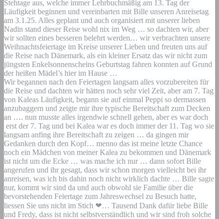
Stehtage aus, welche immer Lehrbuchmäßig am 13. Tag der
Läufigkeit beginnen und vereinbarten mit Bille unseren Anreisetag
am 3.1.25. Alles geplant und auch organisiert mit unserer lieben
Nadin
stand dieser Reise wohl nix im Weg … so dachten wir, aber
wir sollten eines besseren belehrt werden… wir verbrachten unsere
Weihnachtsfeiertage im Kreise unserer Lieben und freuten uns auf
die Reise nach Dänemark, als ein kleiner Ersatz das wir nicht zum
jüngsten Enkelsonnenscheins Geburtstag fahren konnten auf Grund
der heißen Mädel’s hier im Hause …
Wir begannen nach den Feiertagen langsam alles vorzubereiten für
die Reise und dachten wir hätten noch sehr viel Zeit, aber am 7. Tag
von Kaleas Läufigkeit, begann sie auf einmal Peppi so dermassen
anzubaggern und zeigte mir ihre typische Bereitschaft zum Decken
an …. nun musste alles irgendwie schnell gehen, aber es war doch
erst der 7. Tag und bei Kalea war es doch immer der 11. Tag wo sie
langsam anfing ihre Bereitschaft zu zeigen … da gingen mir
Gedanken durch den Kopf… menno das ist meine letzte Chance
noch ein Mädchen von meiner Kalea zu bekommen und Dänemark
ist nicht um die Ecke … was mache ich nur … dann sofort Bille
angerufen und ihr gesagt, dass wir schon morgen vielleicht bei ihr
anreisen, was ich bis dahin noch nicht wirklich dachte … Bille sagte
nur, kommt wir sind da und auch obwohl sie Familie über die
bevorstehenden Feiertage zum Jahreswechsel zu Besuch hatte,
liessen Sie uns nicht im Stich
❤
… Tausend Dank dafür liebe Bille
und Fredy, dass ist nicht selbstverständlich und wir sind froh solche