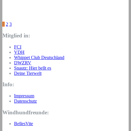
Seitennummerierung
1
2
3
der
Mitglied in:
Beiträge
FCI
VDH
Whippet Club Deutschland
DWZRV
Snautz: Hier bellt es
Deine Tierwelt
Info:
Impressum
Datenschutz
Windhundfreunde:
BellesVite