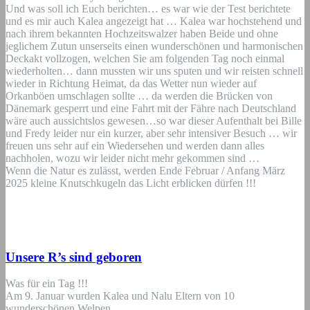
Und was soll ich Euch berichten… es war wie der Test berichtete
und es mir auch Kalea angezeigt hat … Kalea war hochstehend und
nach ihrem bekannten Hochzeitswalzer haben Beide und ohne
jeglichem Zutun unserseits einen wunderschönen und harmonischen
Deckakt vollzogen, welchen Sie am folgenden Tag noch einmal
wiederholten… dann mussten wir uns sputen und wir reisten schnell
wieder in Richtung Heimat, da das Wetter nun wieder auf
Orkanböen umschlagen sollte … da werden die Brücken von
Dänemark gesperrt und eine Fahrt mit der Fähre nach Deutschland
wäre auch aussichtslos gewesen…so war dieser Aufenthalt bei Bille
und Fredy leider nur ein kurzer, aber sehr intensiver Besuch … wir
freuen uns sehr auf ein Wiedersehen und werden dann alles
nachholen, wozu wir leider nicht mehr gekommen sind …
Wenn die Natur es zulässt, werden Ende Februar / Anfang März
2025 kleine Knutschkugeln das Licht erblicken dürfen !!!
Unsere R’s sind geboren
Was für ein Tag !!!
Am 9. Januar wurden Kalea und Nalu Eltern von 10
wunderschönen Welpen