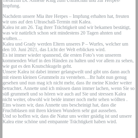
Tierärztin Dr. Annette Klug zum Ultraschall und zur Herpes-
Impfung.
Nachdem unsere Mia ihre Herpes – Impfung erhalten hat, freuten
wir uns auf den Ultraschall-Termin mit Kalea.
Kalea ist am 26. Tag ihrer Trächtigkeit und wir bekamen bestätigt,
was wir natürlich schon seit mindestens 20 Tagen ahnten und
wußten…
Kalea und Grady werden Eltern unseres P – Wurfes, welcher um
den 10. Juni 2021, das Licht der Welt erblicken wird.
Es ist immer wieder spannend, die ersten Foto’s von unserem
kommenden Wurf in den Händen zu halten und vor allem zu sehen,
wie gut es den Knutschkugeln geht.
Unsere Kalea ist dabei immer gelangweilt und gibt uns dann auch
mit einem kleinen Grummeln zu verstehen…Ihr habt nun genug
gesehen und nun mag ich nicht mehr, dass ihr meine Kinder weiter
betrachtet. Annette und ich müssen dann immer lachen, wenn Sie so
süß grummelt und so hören wir auch auf Sie und stressen Kalea
nicht weiter, obwohl wir beide immer noch mehr sehen wöllten .
Eins wissen wir, dass Annette uns bescheinigt hat, dass die
Fruchtblasen mit ihren kleinen Wundern sehr gut aussehen.
Und so hoffen wir, dass die Natur uns weiter gnädig ist und unsere
Kalea eine schöne und entspannte Trächtigkeit haben wird.