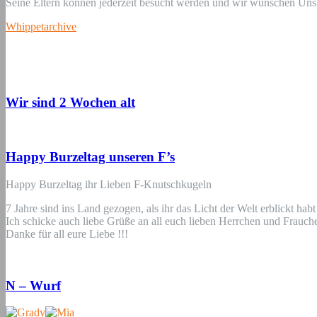
Seine Eltern können jederzeit besucht werden und wir wünschen Uns e
Whippetarchive
Wir sind 2 Wochen alt
Happy Burzeltag unseren F’s
Happy Burzeltag ihr Lieben F-Knutschkugeln
7 Jahre sind ins Land gezogen, als ihr das Licht der Welt erblickt h
Ich schicke auch liebe Grüße an all euch lieben Herrchen und Frauc
Danke für all eure Liebe !!!
N – Wurf