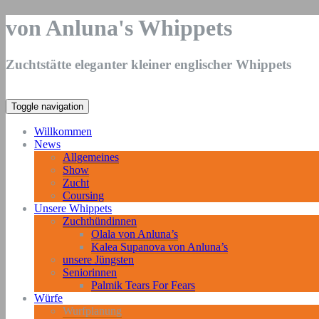
von Anluna's Whippets
Zuchtstätte eleganter kleiner englischer Whippets
Toggle navigation
Willkommen
News
Allgemeines
Show
Zucht
Coursing
Unsere Whippets
Zuchthündinnen
Olala von Anluna’s
Kalea Supanova von Anluna’s
unsere Jüngsten
Seniorinnen
Palmik Tears For Fears
Würfe
Wurfplanung