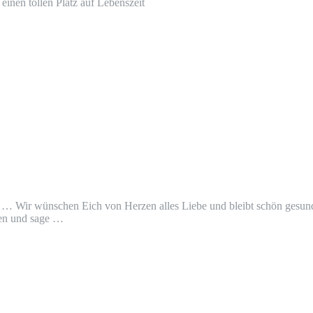
inen tollen Platz auf Lebenszeit
abt … Wir wünschen Eich von Herzen alles Liebe und bleibt schön gesund
hen und sage …