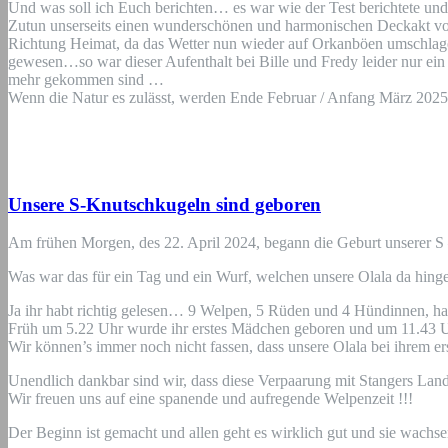
Und was soll ich Euch berichten… es war wie der Test berichtete u
Zutun unserseits einen wunderschönen und harmonischen Deckakt vol
Richtung Heimat, da das Wetter nun wieder auf Orkanböen umschlage
gewesen…so war dieser Aufenthalt bei Bille und Fredy leider nur ein
mehr gekommen sind …
Wenn die Natur es zulässt, werden Ende Februar / Anfang März 2025 
Unsere S-Knutschkugeln sind geboren
Am frühen Morgen, des 22. April 2024, begann die Geburt unserer S
Was war das für ein Tag und ein Wurf, welchen unsere Olala da hinge
Ja ihr habt richtig gelesen… 9 Welpen, 5 Rüden und 4 Hündinnen, hat 
Früh um 5.22 Uhr wurde ihr erstes Mädchen geboren und um 11.43 U
Wir können’s immer noch nicht fassen, dass unsere Olala bei ihrem e
Unendlich dankbar sind wir, dass diese Verpaarung mit Stangers Land
Wir freuen uns auf eine spanende und aufregende Welpenzeit !!!
Der Beginn ist gemacht und allen geht es wirklich gut und sie wachsen