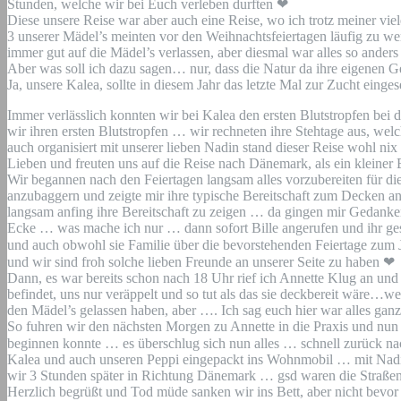
Stunden, welche wir bei Euch verleben durften
❤
Diese unsere Reise war aber auch eine Reise, wo ich trotz meiner viel
3 unserer Mädel’s meinten vor den Weihnachtsfeiertagen läufig zu 
immer gut auf die Mädel’s verlassen, aber diesmal war alles so ander
Aber was soll ich dazu sagen… nur, dass die Natur da ihre eigenen Ge
Ja, unsere Kalea, sollte in diesem Jahr das letzte Mal zur Zucht ein
Immer verlässlich konnten wir bei Kalea den ersten Blutstropfen be
wir ihren ersten Blutstropfen … wir rechneten ihre Stehtage aus, we
auch organisiert mit unserer lieben
Nadin
stand dieser Reise wohl nix
Lieben und freuten uns auf die Reise nach Dänemark, als ein kleine
Wir begannen nach den Feiertagen langsam alles vorzubereiten für die
anzubaggern und zeigte mir ihre typische Bereitschaft zum Decken an
langsam anfing ihre Bereitschaft zu zeigen … da gingen mir Gedan
Ecke … was mache ich nur … dann sofort Bille angerufen und ihr gesag
und auch obwohl sie Familie über die bevorstehenden Feiertage zum J
und wir sind froh solche lieben Freunde an unserer Seite zu haben
❤
Dann, es war bereits schon nach 18 Uhr rief ich
Annette Klug
an und 
befindet, uns nur veräppelt und so tut als das sie deckbereit wäre…w
den Mädel’s gelassen haben, aber …. Ich sag euch hier war alles ganz
So fuhren wir den nächsten Morgen zu Annette in die Praxis und nun 
beginnen konnte … es überschlug sich nun alles … schnell zurück
Kalea und auch unseren Peppi eingepackt ins Wohnmobil … mit Nadin, 
wir 3 Stunden später in Richtung Dänemark … gsd waren die Straßen
Herzlich begrüßt und Tod müde sanken wir ins Bett, aber nicht bevo