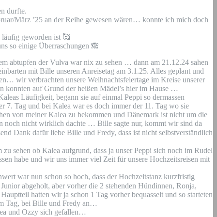
n durfte.
ebruar/März ’25 an der Reihe gewesen wären… konnte ich mich doch
g läufig geworden ist
🥰
e uns so einige Überraschungen
🙈
ligem abtupfen der Vulva war nix zu sehen … dann am 21.12.24 sahen
nbarten mit Bille unseren Anreisetag am 3.1.25. Alles geplant und
den… wir verbrachten unsere Weihnachtsfeiertage im Kreise unserer
ren konnten auf Grund der heißen Mädel’s hier im Hause …
 Kaleas Läufigkeit, begann sie auf einmal Peppi so dermassen
er 7. Tag und bei Kalea war es doch immer der 11. Tag wo sie
chen von meiner Kalea zu bekommen und Dänemark ist nicht um die
n noch nicht wirklich dachte … Bille sagte nur, kommt wir sind da
nd Dank dafür liebe Bille und Fredy, dass ist nicht selbstverständlich
m zu sehen ob Kalea aufgrund, dass ja unser Peppi sich noch im Rudel
ssen habe und wir uns immer viel Zeit für unsere Hochzeitsreisen mit
wert war nun schon so hoch, dass der Hochzeitstanz kurzfristig
Junior abgeholt, aber vorher die 2 stehenden Hündinnen, Ronja,
uptteil hatten wir ja schon 1 Tag vorher bequasselt und so starteten
om Tag, bei Bille und Fredy an…
lea und Ozzy sich gefallen…