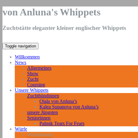
von Anluna's Whippets
Zuchtstätte eleganter kleiner englischer Whippets
Toggle navigation
Willkommen
News
Allgemeines
Show
Zucht
Coursing
Unsere Whippets
Zuchthündinnen
Olala von Anluna’s
Kalea Supanova von Anluna’s
unsere Jüngsten
Seniorinnen
Palmik Tears For Fears
Würfe
Wurfplanung