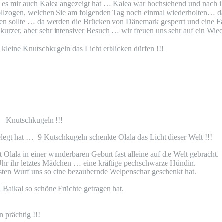
nd es mir auch Kalea angezeigt hat … Kalea war hochstehend und nach
lzogen, welchen Sie am folgenden Tag noch einmal wiederholten… dann
n sollte … da werden die Brücken von Dänemark gesperrt und eine Fah
 kurzer, aber sehr intensiver Besuch … wir freuen uns sehr auf ein Wie
kleine Knutschkugeln das Licht erblicken dürfen !!!
 – Knutschkugeln !!!
legt hat … 9 Kutschkugeln schenkte Olala das Licht dieser Welt !!!
Olala in einer wunderbaren Geburt fast alleine auf die Welt gebracht.
hr ihr letztes Mädchen … eine kräftige pechschwarze Hündin.
rsten Wurf uns so eine bezaubernde Welpenschar geschenkt hat.
 Baikal so schöne Früchte getragen hat.
 prächtig !!!