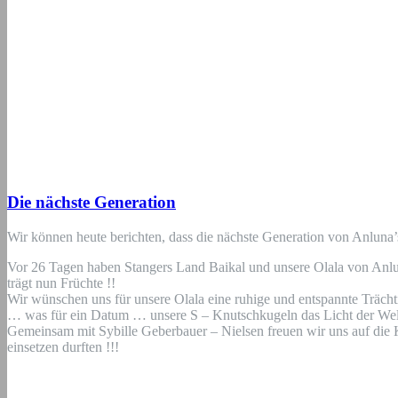
Die nächste Generation
Wir können heute berichten, dass die nächste Generation von Anluna’
Vor 26 Tagen haben Stangers Land Baikal und unsere Olala von Anlu
trägt nun Früchte !!
Wir wünschen uns für unsere Olala eine ruhige und entspannte Träch
… was für ein Datum … unsere S – Knutschkugeln das Licht der Welt 
Gemeinsam mit Sybille Geberbauer – Nielsen freuen wir uns auf die Kl
einsetzen durften !!!