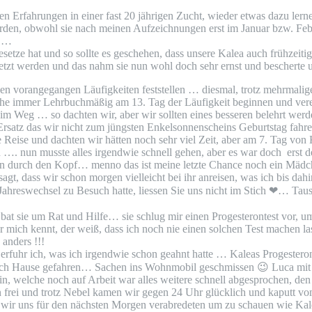
en Erfahrungen in einer fast 20 jährigen Zucht, wieder etwas dazu lerne
werden, obwohl sie nach meinen Aufzeichnungen erst im Januar bzw. F
s …
setze hat und so sollte es geschehen, dass unsere Kalea auch frühzeiti
gesetzt werden und das nahm sie nun wohl doch sehr ernst und beschert
i den vorangegangen Läufigkeiten feststellen … diesmal, trotz mehrma
lche immer Lehrbuchmäßig am 13. Tag der Läufigkeit beginnen und verei
 im Weg … so dachten wir, aber wir sollten eines besseren belehrt wer
r Ersatz das wir nicht zum jüngsten Enkelsonnenscheins Geburtstag fah
 Reise und dachten wir hätten noch sehr viel Zeit, aber am 7. Tag von
 …. nun musste alles irgendwie schnell gehen, aber es war doch erst d
ken durch den Kopf… menno das ist meine letzte Chance noch ein Mäd
t, dass wir schon morgen vielleicht bei ihr anreisen, was ich bis dahi
ahreswechsel zu Besuch hatte, liessen Sie uns nicht im Stich
❤
… Tause
bat sie um Rat und Hilfe… sie schlug mir einen Progesterontest vor, u
er mich kennt, der weiß, dass ich noch nie einen solchen Test machen la
 anders !!!
erfuhr ich, was ich irgendwie schon geahnt hatte … Kaleas Progesteron
 nach Hause gefahren… Sachen ins Wohnmobil geschmissen
😉
Luca mit 
welche noch auf Arbeit war alles weitere schnell abgesprochen, den Ha
 frei und trotz Nebel kamen wir gegen 24 Uhr glücklich und kaputt v
r wir uns für den nächsten Morgen verabredeten um zu schauen wie Ka