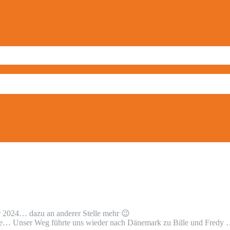
hr 2024… dazu an anderer Stelle mehr
😉
se… Unser Weg führte uns wieder nach Dänemark zu Bille und Fredy …