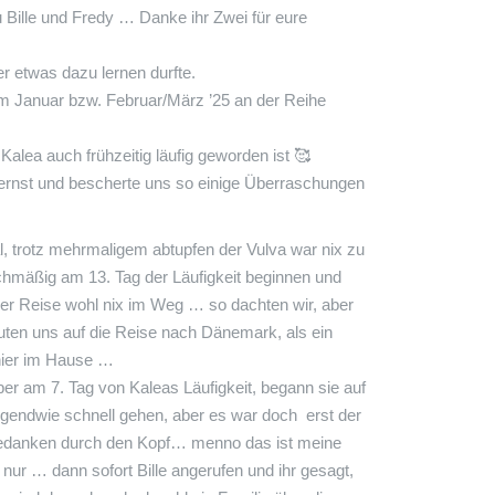
Bille und Fredy … Danke ihr Zwei für eure
er etwas dazu lernen durfte.
im Januar bzw. Februar/März ’25 an der Reihe
alea auch frühzeitig läufig geworden ist
🥰
r ernst und bescherte uns so einige Überraschungen
l, trotz mehrmaligem abtupfen der Vulva war nix zu
chmäßig am 13. Tag der Läufigkeit beginnen und
er Reise wohl nix im Weg … so dachten wir, aber
uten uns auf die Reise nach Dänemark, als ein
 hier im Hause …
ber am 7. Tag von Kaleas Läufigkeit, begann sie auf
gendwie schnell gehen, aber es war doch erst der
r Gedanken durch den Kopf… menno das ist meine
 … dann sofort Bille angerufen und ihr gesagt,