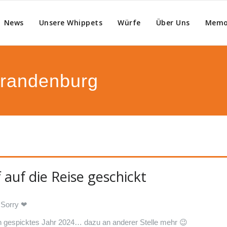
von Anluna's Whippets
News
Unsere Whippets
Würfe
Über Uns
Memo
stätte eleganter kleiner englischer Wh
Brandenburg
auf die Reise geschickt
t…Sorry
❤
en gespicktes Jahr 2024… dazu an anderer Stelle mehr
😉