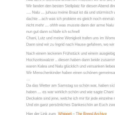
Wir fanden den besten Stellplatz für diesen Abend d
…. Nalu … juhuuu meine Braut ist da und stürmisch w
dachte .. ach was ich probiere es gleich noch einm
nicht mehr … ohhh was musste dann der arme Nal
nun gut dann schlafe ich schnell
Chani, Lutz und meine Wenigkeit trafen uns im Womo
Dann sind wir zu Ingrid nach Hause gefahren, wo wir
Nach einem leckeren Frühstück und einem ausgiebige
Hochzeitswalzer .. diesen haben dann beide zusam
waren Kalea und Nalu glücklich und versanken liebes
Wir Menschenkinder haben einen schönen gemeinsam
…
Da das Wetter am Samstag so schön war, haben sich 
haben … es war wirklich schön und wie sagte Chani
Deckakte sind jene, welche ich mir für jede einzel
Und ein ganz persönliches Dankeschön an Euch zwei
Hier der Link zum
Whippet – The Breed Archive