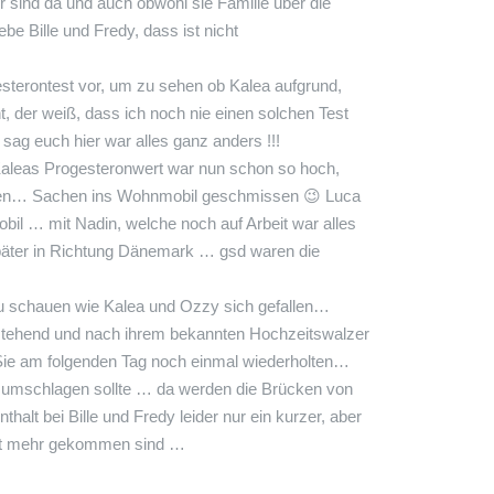
ir sind da und auch obwohl sie Familie über die
be Bille und Fredy, dass ist nicht
sterontest vor, um zu sehen ob Kalea aufgrund,
, der weiß, dass ich noch nie einen solchen Test
sag euch hier war alles ganz anders !!!
 Kaleas Progesteronwert war nun schon so hoch,
fahren… Sachen ins Wohnmobil geschmissen
😉
Luca
bil … mit Nadin, welche noch auf Arbeit war alles
 später in Richtung Dänemark … gsd waren die
zu schauen wie Kalea und Ozzy sich gefallen…
hstehend und nach ihrem bekannten Hochzeitswalzer
Sie am folgenden Tag noch einmal wiederholten…
n umschlagen sollte … da werden die Brücken von
t bei Bille und Fredy leider nur ein kurzer, aber
icht mehr gekommen sind …