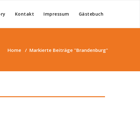
ry
Kontakt
Impressum
Gästebuch
ippets
Home
/
Markierte Beiträge "Brandenburg"