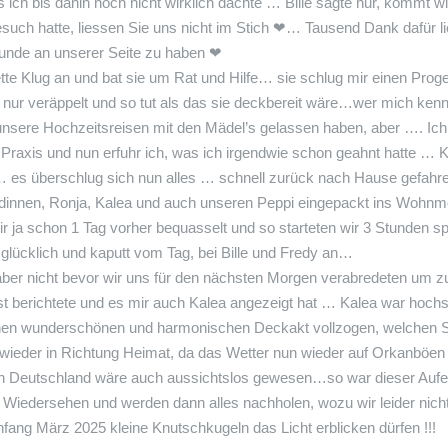
s ich bis dahin noch nicht wirklich dachte … Bille sagte nur, kommt w
ch hatte, liessen Sie uns nicht im Stich
❤
… Tausend Dank dafür lie
reunde an unserer Seite zu haben
❤
tte Klug
an und bat sie um Rat und Hilfe… sie schlug mir einen Proge
 nur veräppelt und so tut als das sie deckbereit wäre…wer mich kennt
unsere Hochzeitsreisen mit den Mädel’s gelassen haben, aber …. Ich 
 Praxis und nun erfuhr ich, was ich irgendwie schon geahnt hatte …
e … es überschlug sich nun alles … schnell zurück nach Hause ge
ndinnen, Ronja, Kalea und auch unseren Peppi eingepackt ins Wohnmo
wir ja schon 1 Tag vorher bequasselt und so starteten wir 3 Stunden
 glücklich und kaputt vom Tag, bei Bille und Fredy an…
 aber nicht bevor wir uns für den nächsten Morgen verabredeten um 
st berichtete und es mir auch Kalea angezeigt hat … Kalea war hoc
inen wunderschönen und harmonischen Deckakt vollzogen, welchen 
l wieder in Richtung Heimat, da das Wetter nun wieder auf Orkanböe
 Deutschland wäre auch aussichtslos gewesen…so war dieser Aufenthal
in Wiedersehen und werden dann alles nachholen, wozu wir leider n
fang März 2025 kleine Knutschkugeln das Licht erblicken dürfen !!!