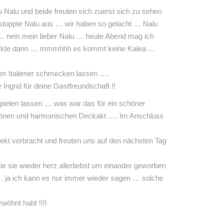
 Nalu und beide freuten sich zuerst sich zu sehen
d stoppte Nalu aus … wir haben so gelacht … Nalu
 … nein mein lieber Nalu … heute Abend mag ich
merkte dann … mmmhhh es kommt keine Kalea …
om Italiener schmecken lassen ….
ngrid für deine Gastfreundschaft !!
pielen lassen … was war das für ein schöner
hönen und harmonischen Deckakt …. Im Anschluss
t verbracht und freuten uns auf den nächsten Tag
 sie wieder herz allerliebst um einander geworben
 ja ich kann es nur immer wieder sagen … solche
öhnt habt !!!!