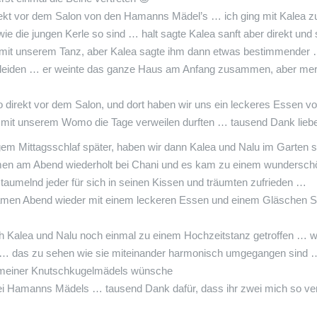
irekt vor dem Salon von den Hamanns Mädel’s … ich ging mit Kalea zu
ie die jungen Kerle so sind … halt sagte Kalea sanft aber direkt un
al mit unserem Tanz, aber Kalea sagte ihm dann etwas bestimmender
u leiden … er weinte das ganze Haus am Anfang zusammen, aber 
 direkt vor dem Salon, und dort haben wir uns ein leckeres Essen v
 mit unserem Womo die Tage verweilen durften … tausend Dank liebe I
m Mittagsschlaf später, haben wir dann Kalea und Nalu im Garten s
men am Abend wiederholt bei Chani und es kam zu einem wundersc
taumelnd jeder für sich in seinen Kissen und träumten zufrieden …
en Abend wieder mit einem leckeren Essen und einem Gläschen Sek
Kalea und Nalu noch einmal zu einem Hochzeitstanz getroffen … wie
 … das zu sehen wie sie miteinander harmonisch umgegangen sind …
ne meiner Knutschkugelmädels wünsche
 Hamanns Mädels … tausend Dank dafür, dass ihr zwei mich so verw