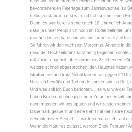
dass wir schon morgen vielleicht bei ihr anreisen, wa
bevorstehenden Feiertage zum Jahreswechsel zu Besu
selbstverständlich und wir sind froh solche lieben F
Dann, es war bereits schon nach 18 Uhr rief ich
Anne
dass ja unser Peppi sich noch im Rudel befindet, uns
machen lassen habe und wir uns immer viel Zeit für 
So fuhren wir den nächsten Morgen zu Annette in die
dass der Hochzeitstanz kurzfristig beginnen konnt
mit Junior abgeholt, aber vorher die 2 stehenden Hü
weitere schnell abgesprochen, den Hauptteil hatten 
Straßen frei und trotz Nebel kamen wir gegen 24 Uhr
Herzlich begrüßt und Tod müde sanken wir ins Bett,
Und was soll ich Euch berichten… es war wie der Te
haben Beide und ohne jeglichem Zutun unserseits e
dann mussten wir uns sputen und wir reisten schnel
Dänemark gesperrt und eine Fahrt mit der Fähre nach
sehr intensiver Besuch … wir freuen uns sehr auf e
Wenn die Natur es zulässt, werden Ende Februar / An