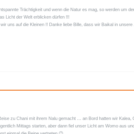
entspannte Trächtigkeit und wenn die Natur es mag, so werden um de
Licht der Welt erblicken dürfen !!!
r uns auf die Kleinen !! Danke liebe Bille, dass wir Baikal in unsere
ise zu Chani mit ihrem Nalu gemacht … an Bord hatten wir Kalea, O
eigentlich Mittags starten, aber dann fiel unser Licht am Womo aus 
rst einmal die Beine vertreten 😉