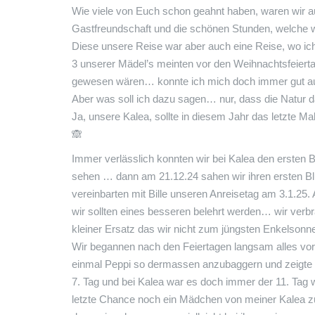
Wie viele von Euch schon geahnt haben, waren wir a
Gastfreundschaft und die schönen Stunden, welche w
Diese unsere Reise war aber auch eine Reise, wo ich t
3 unserer Mädel’s meinten vor den Weihnachtsfeiert
gewesen wären… konnte ich mich doch immer gut auf
Aber was soll ich dazu sagen… nur, dass die Natur d
Ja, unsere Kalea, sollte in diesem Jahr das letzte 
🙈
Immer verlässlich konnten wir bei Kalea den ersten B
sehen … dann am 21.12.24 sahen wir ihren ersten Bl
vereinbarten mit Bille unseren Anreisetag am 3.1.25. 
wir sollten eines besseren belehrt werden… wir verb
kleiner Ersatz das wir nicht zum jüngsten Enkelson
Wir begannen nach den Feiertagen langsam alles vorzu
einmal Peppi so dermassen anzubaggern und zeigte m
7. Tag und bei Kalea war es doch immer der 11. Tag
letzte Chance noch ein Mädchen von meiner Kalea z