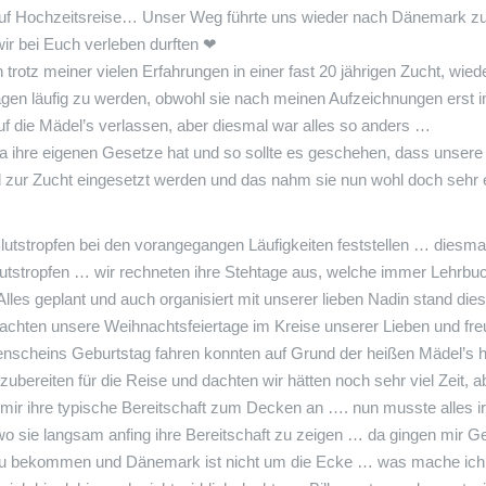
uf Hochzeitsreise… Unser Weg führte uns wieder nach Dänemark zu 
ir bei Euch verleben durften
❤
rotz meiner vielen Erfahrungen in einer fast 20 jährigen Zucht, wied
agen läufig zu werden, obwohl sie nach meinen Aufzeichnungen erst 
 die Mädel’s verlassen, aber diesmal war alles so anders …
a ihre eigenen Gesetze hat und so sollte es geschehen, dass unsere K
Mal zur Zucht eingesetzt werden und das nahm sie nun wohl doch seh
lutstropfen bei den vorangegangen Läufigkeiten feststellen … diesma
utstropfen … wir rechneten ihre Stehtage aus, welche immer Lehrbu
Alles geplant und auch organisiert mit unserer lieben
Nadin
stand dies
rachten unsere Weihnachtsfeiertage im Kreise unserer Lieben und fre
nenscheins Geburtstag fahren konnten auf Grund der heißen Mädel’s
bereiten für die Reise und dachten wir hätten noch sehr viel Zeit, a
ir ihre typische Bereitschaft zum Decken an …. nun musste alles ir
 wo sie langsam anfing ihre Bereitschaft zu zeigen … da gingen mi
u bekommen und Dänemark ist nicht um die Ecke … was mache ich nur