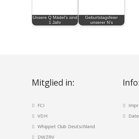
Unsere Q Mädel's sind
Geburtstagsfeier
1 Jahr
unserer N's
Mitglied in:
Info
FCI
Imp
VDH
Date
Whippet Club Deutschland
DWZRV