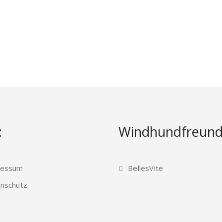
:
Windhundfreund
ressum
BellesVite
nschutz