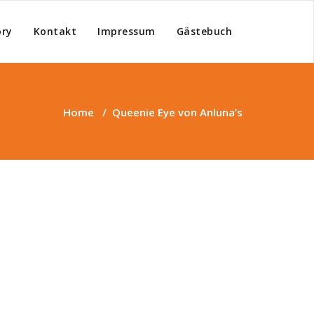
ry
Kontakt
Impressum
Gästebuch
ippets
Home
/
Queenie Eye von Anluna’s