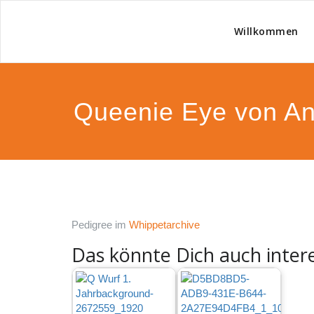
Willkommen
Zucht
Queenie Eye von An
Pedigree im
Whippetarchive
Das könnte Dich auch intere