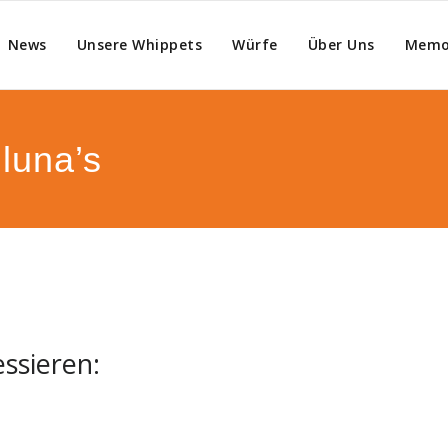
von Anluna's Whippets
News
Unsere Whippets
Würfe
Über Uns
Memo
stätte eleganter kleiner englischer Wh
luna’s
ssieren: