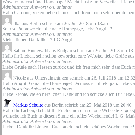
Wow, wunderschöne Homepage! Macht Lust zum Verweilen. Liebe G
Administrator-Antwort von: anlunas
Hallo Caroline, vielen lieben Dank ... ich freue mich sehr über dein
Ilka
aus
Berlin
schrieb am
26. Juli 2018
um
13:25
Sehr schön geworden die neue Homepage, liebe Angrit. ?
Administrator-Antwort von: anlunas
Vielen lieben Dank Ilka :* LG Angrit
Sabine Bindewald
aus
Rodgau
schrieb am
26. Juli 2018
um
13:
Hallo ihr Lieben, sehr schön geworden eure Website, liebe Grüße aus
Administrator-Antwort von: anlunas
Liebe Grüße nach Hessen zurück und ich freu mich sehr, dass Euch m
Nicole
aus
Untersulmetingen
schrieb am
26. Juli 2018
um
12:3
Hallo Angrit! Ganz tolle Homepage! Da muss ich direkt ganz liebe G
Administrator-Antwort von: anlunas
Liebe Nicole, vielen herzlichen Dank und ich schicke auch Dir liebe 
Markus Schulte
aus
Berlin
schrieb am
25. Mai 2018
um
20:46
Hallo Ihr Lieben, da habt Ihr Euch eine sehr schöne Webseite zugelegt
wünsche ich Euch in diesem Sinne ein tolles Wochenende! L.G. Mar
Administrator-Antwort von: anlunas
Lieben Dank ihr Lieben...Euch auch noch ein schönes Wochenende !