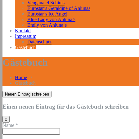
Vengana el Schiras
Eurostar’s Geraldine of Anlunas
Eurostar’s Ice Angel
Blue Lady von Anluna’s
Emily von Anluna´s
Kontakt
Impressum
Datenschutz
Gästebuch
Gästebuch
Home
/
Gästebuch
Einen neuen Eintrag für das Gästebuch schreiben
Dieses
x
Formular
Name
*
ausblenden