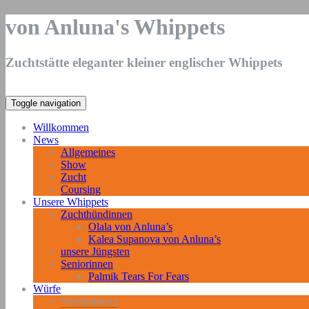
von Anluna's Whippets
Zuchtstätte eleganter kleiner englischer Whippets
Toggle navigation
Willkommen
News
Allgemeines
Show
Zucht
Coursing
Unsere Whippets
Zuchthündinnen
Olala von Anluna’s
Kalea Supanova von Anluna’s
unsere Jüngsten
Seniorinnen
Palmik Tears For Fears
Würfe
Wurfplanung