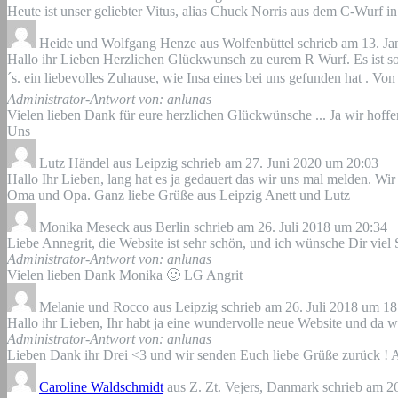
Heute ist unser geliebter Vitus, alias Chuck Norris aus dem C-Wurf i
Heide und Wolfgang Henze
aus
Wolfenbüttel
schrieb am
13. Ja
Hallo ihr Lieben Herzlichen Glückwunsch zu eurem R Wurf. Es ist so 
´s. ein liebevolles Zuhause, wie Insa eines bei uns gefunden hat . 
Administrator-Antwort von: anlunas
Vielen lieben Dank für eure herzlichen Glückwünsche ... Ja wir hoff
Uns
Lutz Händel
aus
Leipzig
schrieb am
27. Juni 2020
um
20:03
Hallo Ihr Lieben, lang hat es ja gedauert das wir uns mal melden. Wi
Oma und Opa. Ganz liebe Grüße aus Leipzig Anett und Lutz
Monika Meseck
aus
Berlin
schrieb am
26. Juli 2018
um
20:34
Liebe Annegrit, die Website ist sehr schön, und ich wünsche Dir viel 
Administrator-Antwort von: anlunas
Vielen lieben Dank Monika 🙂 LG Angrit
Melanie und Rocco
aus
Leipzig
schrieb am
26. Juli 2018
um
18
Hallo ihr Lieben, Ihr habt ja eine wundervolle neue Website und da w
Administrator-Antwort von: anlunas
Lieben Dank ihr Drei <3 und wir senden Euch liebe Grüße zurück ! A
Caroline Waldschmidt
aus
Z. Zt. Vejers, Danmark
schrieb am
26