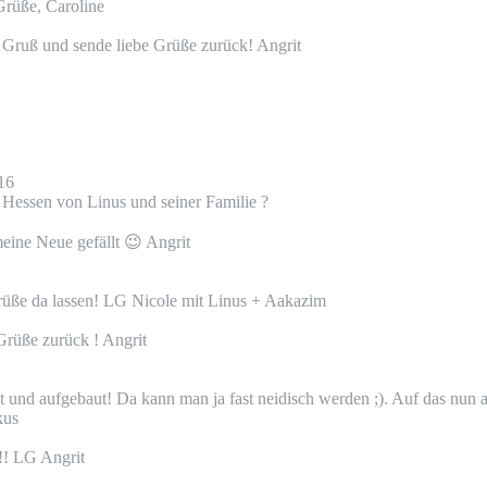
rüße, Caroline
en Gruß und sende liebe Grüße zurück! Angrit
16
 Hessen von Linus und seiner Familie ?
eine Neue gefällt 😉 Angrit
2
rüße da lassen! LG Nicole mit Linus + Aakazim
Grüße zurück ! Angrit
 und aufgebaut! Da kann man ja fast neidisch werden ;). Auf das nun au
kus
!! LG Angrit