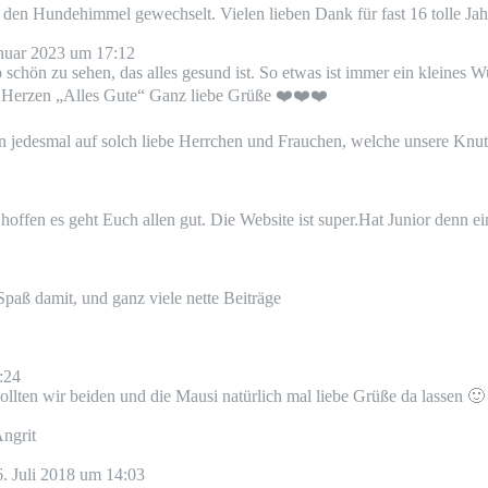
n den Hundehimmel gewechselt. Vielen lieben Dank für fast 16 tolle Jah
nuar 2023
um
17:12
schön zu sehen, das alles gesund ist. So etwas ist immer ein kleines
Von Herzen „Alles Gute“ Ganz liebe Grüße ❤️❤️❤️
en jedesmal auf solch liebe Herrchen und Frauchen, welche unsere Knut
r hoffen es geht Euch allen gut. Die Website ist super.Hat Junior denn
Spaß damit, und ganz viele nette Beiträge
:24
ollten wir beiden und die Mausi natürlich mal liebe Grüße da lassen 🙂
ngrit
. Juli 2018
um
14:03