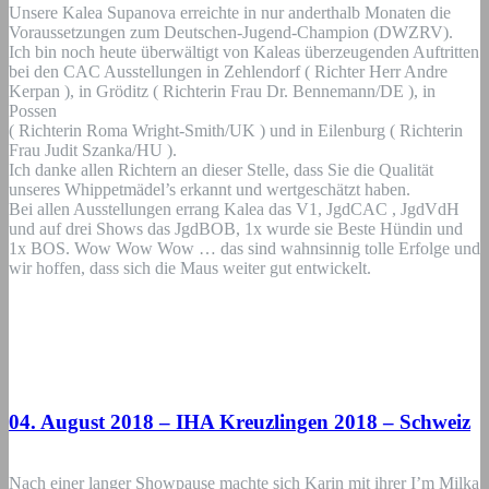
Unsere Kalea Supanova erreichte in nur anderthalb Monaten die
Voraussetzungen zum Deutschen-Jugend-Champion (DWZRV).
Ich bin noch heute überwältigt von Kaleas überzeugenden Auftritten
bei den CAC Ausstellungen in Zehlendorf ( Richter Herr Andre
Kerpan ), in Gröditz ( Richterin Frau Dr. Bennemann/DE ), in
Possen
( Richterin Roma Wright-Smith/UK ) und in Eilenburg ( Richterin
Frau Judit Szanka/HU ).
Ich danke allen Richtern an dieser Stelle, dass Sie die Qualität
unseres Whippetmädel’s erkannt und wertgeschätzt haben.
Bei allen Ausstellungen errang Kalea das V1, JgdCAC , JgdVdH
und auf drei Shows das JgdBOB, 1x wurde sie Beste Hündin und
1x BOS. Wow Wow Wow … das sind wahnsinnig tolle Erfolge und
wir hoffen, dass sich die Maus weiter gut entwickelt.
04. August 2018 – IHA Kreuzlingen 2018 – Schweiz
Nach einer langer Showpause machte sich Karin mit ihrer I’m Milka