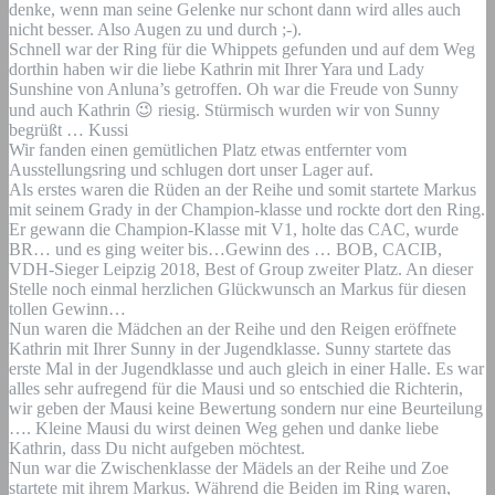
denke, wenn man seine Gelenke nur schont dann wird alles auch
nicht besser. Also Augen zu und durch ;-).
Schnell war der Ring für die Whippets gefunden und auf dem Weg
dorthin haben wir die liebe Kathrin mit Ihrer Yara und Lady
Sunshine von Anluna’s getroffen. Oh war die Freude von Sunny
und auch Kathrin 😉 riesig. Stürmisch wurden wir von Sunny
begrüßt … Kussi
Wir fanden einen gemütlichen Platz etwas entfernter vom
Ausstellungsring und schlugen dort unser Lager auf.
Als erstes waren die Rüden an der Reihe und somit startete Markus
mit seinem Grady in der Champion-klasse und rockte dort den Ring.
Er gewann die Champion-Klasse mit V1, holte das CAC, wurde
BR… und es ging weiter bis…Gewinn des … BOB, CACIB,
VDH-Sieger Leipzig 2018, Best of Group zweiter Platz. An dieser
Stelle noch einmal herzlichen Glückwunsch an Markus für diesen
tollen Gewinn…
Nun waren die Mädchen an der Reihe und den Reigen eröffnete
Kathrin mit Ihrer Sunny in der Jugendklasse. Sunny startete das
erste Mal in der Jugendklasse und auch gleich in einer Halle. Es war
alles sehr aufregend für die Mausi und so entschied die Richterin,
wir geben der Mausi keine Bewertung sondern nur eine Beurteilung
…. Kleine Mausi du wirst deinen Weg gehen und danke liebe
Kathrin, dass Du nicht aufgeben möchtest.
Nun war die Zwischenklasse der Mädels an der Reihe und Zoe
startete mit ihrem Markus. Während die Beiden im Ring waren,