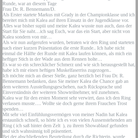
Runde, war an diesem Tage
Frau Dr.
R. Bennemann/D.
Als Erster startete Markus mit Grady in der Championklasse und ich
bereitet mich mit Kalea auf ihren Einsatz in der Jugendklasse vor.
Alles war bisher supiii und meine Kalea wusste nun auch, dass der
Start für Sie naht…ich sag Euch, war das ein Start, aber nicht von
Kalea sondern von mir…
Als wir nun aufgerufen wurden, betraten wir den Ring und starteten
nach einer kurzen Präsentation die erste Runde.. Ich habe nicht
einmal die Hälfte der Runde mit Kalea laufen können, als mich ein
heftiger Stich in der Wade aus dem Rennen holte…
Es war so ein schrecklicher Schmerz und wie sich herausgestellt hat,
habe ich mir einen heftigen Muskelfaserriss zugezogen..
Ich möchte mich an dieser Stelle, ganz herzlich bei Frau Dr. R.
Bennemann bedanken, dass Sie meiner Kalea die Chance gab an
dem weiteren Ausstellungsgeschehen, nach Rücksprache und
Einverständnis der weiteren Showteilnehmer, teil zunehmen.
Kalea war für den ersten Moment sehr verwirrt, dass ich den Ring
verlassen musste…. Wollte sie doch gerne ihrem Frauchen Trost
spenden…
Mit sehr viel Einfühlungsvermögen von meiner Nadin hat Kalea
erstaunlich schnell, so hörte ich es von vielen Aussenstehenden am
Ring ( ich saß hinter dem Zelt
), zu ihrem Showablauf gefunden
und sich wahnsinnig toll präsentiert.
Bei der abschließenden Beurteilung durch die Richterin, wurde