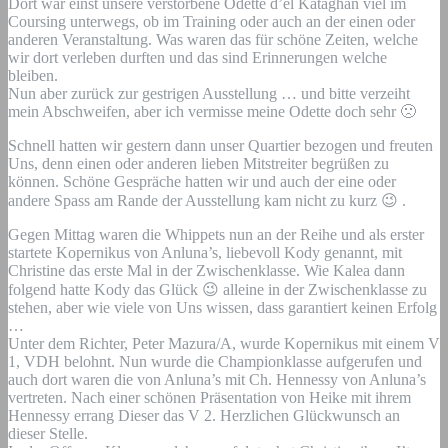
Dort war einst unsere verstorbene Odette d’el Kataghan viel im
Coursing unterwegs, ob im Training oder auch an der einen oder
anderen Veranstaltung. Was waren das für schöne Zeiten, welche
wir dort verleben durften und das sind Erinnerungen welche
bleiben.
Nun aber zurück zur gestrigen Ausstellung … und bitte verzeiht
mein Abschweifen, aber ich vermisse meine Odette doch sehr 🙁
Schnell hatten wir gestern dann unser Quartier bezogen und freuten
Uns, denn einen oder anderen lieben Mitstreiter begrüßen zu
können. Schöne Gespräche hatten wir und auch der eine oder
andere Spass am Rande der Ausstellung kam nicht zu kurz 😉 .
Gegen Mittag waren die Whippets nun an der Reihe und als erster
startete Kopernikus von Anluna’s, liebevoll Kody genannt, mit
Christine das erste Mal in der Zwischenklasse. Wie Kalea dann
folgend hatte Kody das Glück 😉 alleine in der Zwischenklasse zu
stehen, aber wie viele von Uns wissen, dass garantiert keinen Erfolg
…
Unter dem Richter, Peter Mazura/A, wurde Kopernikus mit einem V
1, VDH belohnt. Nun wurde die Championklasse aufgerufen und
auch dort waren die von Anluna’s mit Ch. Hennessy von Anluna’s
vertreten. Nach einer schönen Präsentation von Heike mit ihrem
Hennessy errang Dieser das V 2. Herzlichen Glückwunsch an
dieser Stelle.