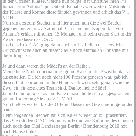
In der Offenen Klasse, welche nun folgte, hat Christine ihren I’ts
Indiana von Anluna’s präsentiert. Er hatte zwei weitere Mitstreiter in
der Klasse und konnte diese für sich gewinnen und erhielt das V 1,
VDH.
Nun ging es zum Stechen und hier traten nun die zwei Brüder
gegeneinander an … Nadin half Christine und Kopernikus von
Anluna’s erhielt mit seinen 15 Monaten und beim ersten Start in der
Zwischenklasse das CAC.
Und das Res. CAC ging dann auch an I’ts Indiana … herzliche
Glückwünsche auch an dieser Stelle noch einmal an Christine mit
ihren Jungs <3
Ja und dann waren die Mädel’s an der Reihe..
Meine liebe Nadin übernahm es gerne Kalea in der Zwischenklasse
auszustellen. Da ich noch nicht 100 Prozent genesen war, gab ich
diesen Part sehr gerne in ihre Hände. Ich weiß sehr genau, wie die
Zwei ein eingespieltes Team sind. Danke meine Süße!
Ja und dann ging es los und Kalea präsentierte sich ausgesprochen
gut und so errang Sie das V 1, VDH.
Nun hieß es warten bis die Offene Klasse ihre Gewinnerin gefunden
hatte.
Beim folgenden Stechen hat sich Kalea wieder so toll präsentiert,
dass Sie mit dem CAC belohnt wurde und zur Krönung des Ganzen
auch noch den Titel Landessieger Berlin / Brandenburg 2018 mit
nach Hause holte.