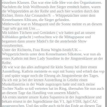
einzelnen Klassen. Das war eine tolle Idee von den Organisatoren.
Nachdem die Irish Wolfhounds ihre Sieger ermittelt hatten, waren
die Whippetrüden an der Reihe und auch hier wurden durch den
Richter, Herrn Ake Cronander/S – Whippetzüchter unter dem
Kennelnamen Albicans, die Sieger gefunden.
Mittlerweile war es Mittagszeit und die Sonne meinte es an diesem
Tage sehr gut mit Uns …
Mit kühlen Tüchern und Getränken ( wir hatten gsd an unsere
Kühlakkus gedacht ) verbrachten wir die Mittagspause und
begannen dann unsere Mädel’s für die anstehende Show
vorzubereiten.
Unter der Richterin, Frau Roma Wright-Smith/UK –
Whippetzüchterin unter dem Kennelnamen Silkstone, war nun als
erstes Kathrin mit ihrer Lady Sunshine in der Jüngstenklasse an der
Reihe.
Oh wie war das alles aufregend für klein Sunny bei ihrer ersten
Ausstellung. Kathrin meisterte es supi mit Sunny und erhielt das vsp
1 und später sogar noch die Ehrung als Jüngstenbeste des Tages.
Da ich mir ja bei der letzten Ausstellung in Gröditz einen
Muskelfaserriss in der Wade zugezogen hatte und mich meine
Tochter Nadin so toll vertreten hat im Ring, übernahm Sie nun auch
an diesem Tage das Handling von unseren Mädel’s.
Als erstes startete unsere Kalea Supanova in der Jugendklasse und
bekam erneut in der Jugendklasse das V1, Jgd-VDH, Jgd-CAC
ausgesprochen. Und das sollte auch nicht das Ende an diesem Tag