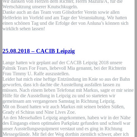
Wir danken von Herzen dem Richter, Herrn Mazura/A, für die
Wertschätzung unserer Knutschkugeln.
Danke auch an das Team vom Gölsdorfer Verein sowie allen
Helferlein im Vorfeld und am Tage der Veranstaltung. Wir hatten
einen schönen Tag und die Erfolge der von Anluna’s können sich
wirklich sehen lassen!
25.08.2018 – CACIB Leipzig
Lange hatten wir geplant auf der CACIB Leipzig 2018 unsere
Palmik Tears For Fears, liebevoll Mia genannt, bei der Richterin
Frau Timmy U. Ralfe auszustellen.
Leider hat mich eine heftige Entzündung im Knie so aus der Bahn
geworfen, dass ich dachte die Ausstellung ausfallen lassen zu
müssen. Nach einem lieben Telefonat mit Markus, sagte er mir seine
Hilfe für die Ausstellung in Leipzig zu und so starteten wir
gemeinsam am vergangenen Samstag in Richtung Leipzig.
Mit on Board hatten wir auch Markus mit seinen beiden Süßen,
Grady el Schiras und Nine Lives Zoe.
An den Messehallen Leipzig angekommen, haben wir in der Nähe
des Eingangs einen optimalen Parkplatz gefunden und schnell war
unser Ausstellungsequipment verstaut und es ging in Richtung
Messegelände. Mir fiel der Weg dorthin ziemlich schwer, aber ich