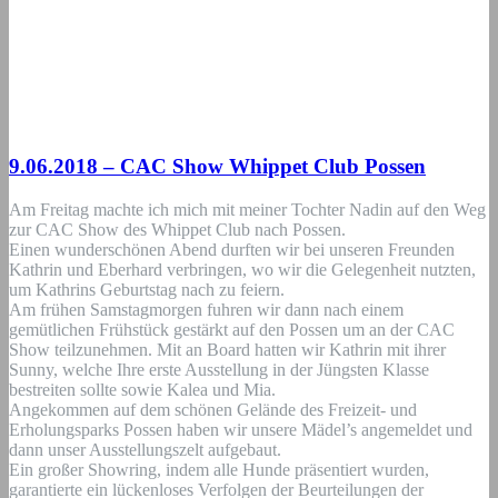
9.06.2018 – CAC Show Whippet Club Possen
Am Freitag machte ich mich mit meiner Tochter Nadin auf den Weg
zur CAC Show des Whippet Club nach Possen.
Einen wunderschönen Abend durften wir bei unseren Freunden
Kathrin und Eberhard verbringen, wo wir die Gelegenheit nutzten,
um Kathrins Geburtstag nach zu feiern.
Am frühen Samstagmorgen fuhren wir dann nach einem
gemütlichen Frühstück gestärkt auf den Possen um an der CAC
Show teilzunehmen. Mit an Board hatten wir Kathrin mit ihrer
Sunny, welche Ihre erste Ausstellung in der Jüngsten Klasse
bestreiten sollte sowie Kalea und Mia.
Angekommen auf dem schönen Gelände des Freizeit- und
Erholungsparks Possen haben wir unsere Mädel’s angemeldet und
dann unser Ausstellungszelt aufgebaut.
Ein großer Showring, indem alle Hunde präsentiert wurden,
garantierte ein lückenloses Verfolgen der Beurteilungen der