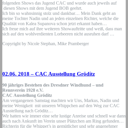
folgenden Shows das Jugend CAC und wurde auch jeweils auf
diesen Shows mit dem Jugend BOB geehrt.
Ich bin so wahnsinnig stolz und dankbar… Mein Dank geht an
meine Tochter Nadin und an jeden einzelnen Richter, welche die
Qualität von Kalea Supanova schon jetzt erkannt haben…
Ich freue mich auf ihre weiteren Showauftritte und weiß, dass man
sich auf den wohlverdienten Lorbeeren nicht ausruhen darf …
Copyright by Nicole Stephan, Mike Pramberger
02.06. 2018 – CAC Ausstellung Gröditz
90 jähriges Bestehen des Dresdner Windhund – und
Rennverein 1928 e.V.
CAC Ausstellung Gröditz
Am vergangenen Samstag machten wir Uns, Markus, Nadin und
meine Wenigkeit
mit unseren Whippchen auf den Weg zur CAC
Ausstellung nach Gröditz…
Wir hatten wie immer eine sehr lustige Anreise und schnell war dann
auch nach Ankunft im Verein unser Plätzchen am Ring gefunden…
Richterin für die Whippet’s in gemütlicher und sehr angenehmer