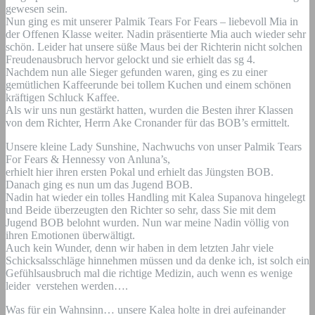
gewesen sein.
Nun ging es mit unserer Palmik Tears For Fears – liebevoll Mia in
der Offenen Klasse weiter. Nadin präsentierte Mia auch wieder sehr
schön. Leider hat unsere süße Maus bei der Richterin nicht solchen
Freudenausbruch hervor gelockt und sie erhielt das sg 4.
Nachdem nun alle Sieger gefunden waren, ging es zu einer
gemütlichen Kaffeerunde bei tollem Kuchen und einem schönen
kräftigen Schluck Kaffee.
Als wir uns nun gestärkt hatten, wurden die Besten ihrer Klassen
von dem Richter, Herrn Ake Cronander für das BOB’s ermittelt.
Unsere kleine Lady Sunshine, Nachwuchs von unser Palmik Tears
For Fears & Hennessy von Anluna’s,
erhielt hier ihren ersten Pokal und erhielt das Jüngsten BOB.
Danach ging es nun um das Jugend BOB.
Nadin hat wieder ein tolles Handling mit Kalea Supanova hingelegt
und Beide überzeugten den Richter so sehr, dass Sie mit dem
Jugend BOB belohnt wurden. Nun war meine Nadin völlig von
ihren Emotionen überwältigt.
Auch kein Wunder, denn wir haben in dem letzten Jahr viele
Schicksalsschläge hinnehmen müssen und da denke ich, ist solch ein
Gefühlsausbruch mal die richtige Medizin, auch wenn es wenige
leider verstehen werden….
Was für ein Wahnsinn… unsere Kalea holte in drei aufeinander