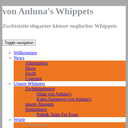
von Anluna's Whippets
Zuchtstätte eleganter kleiner englischer Whippets
Toggle navigation
Willkommen
News
Allgemeines
Show
Zucht
Coursing
Unsere Whippets
Zuchthündinnen
Olala von Anluna’s
Kalea Supanova von Anluna’s
unsere Jüngsten
Seniorinnen
Palmik Tears For Fears
Würfe
Wurfplanung