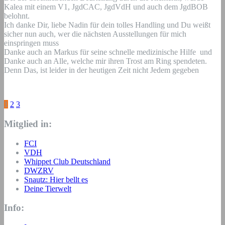
Kalea mit einem V1, JgdCAC, JgdVdH und auch dem JgdBOB
belohnt.
Ich danke Dir, liebe Nadin für dein tolles Handling und Du weißt
sicher nun auch, wer die nächsten Ausstellungen für mich
einspringen muss
Danke auch an Markus für seine schnelle medizinische Hilfe
und
Danke auch an Alle, welche mir ihren Trost am Ring spendeten.
Denn Das, ist leider in der heutigen Zeit nicht Jedem gegeben
Seitennummerierung
1
2
3
der
Mitglied in:
Beiträge
FCI
VDH
Whippet Club Deutschland
DWZRV
Snautz: Hier bellt es
Deine Tierwelt
Info: