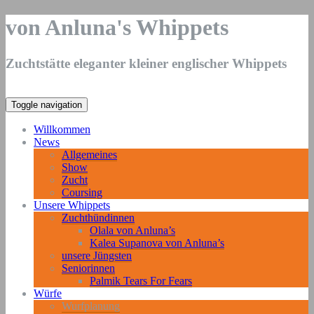
von Anluna's Whippets
Zuchtstätte eleganter kleiner englischer Whippets
Toggle navigation
Willkommen
News
Allgemeines
Show
Zucht
Coursing
Unsere Whippets
Zuchthündinnen
Olala von Anluna’s
Kalea Supanova von Anluna’s
unsere Jüngsten
Seniorinnen
Palmik Tears For Fears
Würfe
Wurfplanung