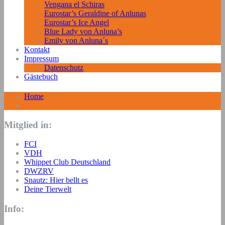
Vengana el Schiras
Eurostar’s Geraldine of Anlunas
Eurostar’s Ice Angel
Blue Lady von Anluna’s
Emily von Anluna´s
Kontakt
Impressum
Datenschutz
Gästebuch
Home
/
Mitglied in:
FCI
VDH
Whippet Club Deutschland
DWZRV
Snautz: Hier bellt es
Deine Tierwelt
Info: