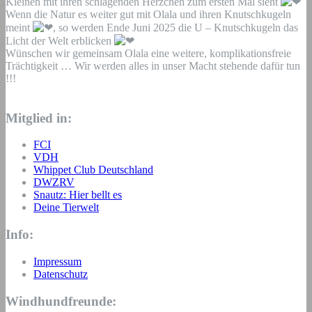
Kleinen mit ihren schlagenden Herzchen zum ersten Mal sieht
Wenn die Natur es weiter gut mit Olala und ihren Knutschkugeln
meint
, so werden Ende Juni 2025 die U – Knutschkugeln das
Licht der Welt erblicken
Wünschen wir gemeinsam Olala eine weitere, komplikationsfreie
Trächtigkeit … Wir werden alles in unser Macht stehende dafür tun
!!!
Mitglied in:
FCI
VDH
Whippet Club Deutschland
DWZRV
Snautz: Hier bellt es
Deine Tierwelt
Info:
Impressum
Datenschutz
Windhundfreunde: