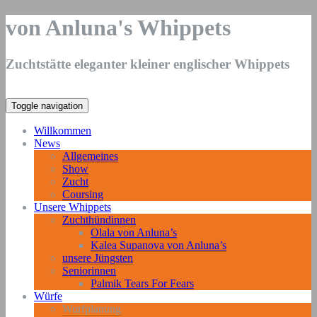
von Anluna's Whippets
Zuchtstätte eleganter kleiner englischer Whippets
Toggle navigation
Willkommen
News
Allgemeines
Show
Zucht
Coursing
Unsere Whippets
Zuchthündinnen
Olala von Anluna’s
Kalea Supanova von Anluna’s
unsere Jüngsten
Seniorinnen
Palmik Tears For Fears
Würfe
Wurfplanung