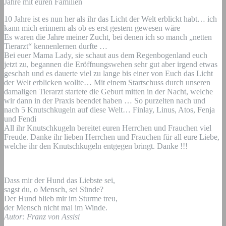
Jahre mit euren Familien
10 Jahre ist es nun her als ihr das Licht der Welt erblickt habt… ich
kann mich erinnern als ob es erst gestern gewesen wäre
Es waren die Jahre meiner Zucht, bei denen ich so manch „netten
Tierarzt“ kennenlernen durfte …
Bei euer Mama Lady, sie schaut aus dem Regenbogenland euch
jetzt zu, begannen die Eröffnungswehen sehr gut aber irgend etwas
geschah und es dauerte viel zu lange bis einer von Euch das Licht
der Welt erblicken wollte… Mit einem Startschuss durch unseren
damaligen Tierarzt startete die Geburt mitten in der Nacht, welche
wir dann in der Praxis beendet haben … So purzelten nach und
nach 5 Knutschkugeln auf diese Welt… Finlay, Linus, Atos, Fenja
und Fendi
All ihr Knutschkugeln bereitet euren Herrchen und Frauchen viel
Freude. Danke ihr lieben Herrchen und Frauchen für all eure Liebe,
welche ihr den Knutschkugeln entgegen bringt. Danke !!!
Dass mir der Hund das Liebste sei,
sagst du, o Mensch, sei Sünde?
Der Hund blieb mir im Sturme treu,
der Mensch nicht mal im Winde.
Autor: Franz von Assisi