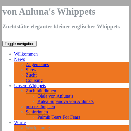
von Anluna's Whippets
Zuchtstätte eleganter kleiner englischer Whippets
Toggle navigation
Willkommen
News
Allgemeines
Show
Zucht
Coursing
Unsere Whippets
Zuchthündinnen
Olala von Anluna’s
Kalea Supanova von Anluna’s
unsere Jüngsten
Seniorinnen
Palmik Tears For Fears
Würfe
Wurfplanung