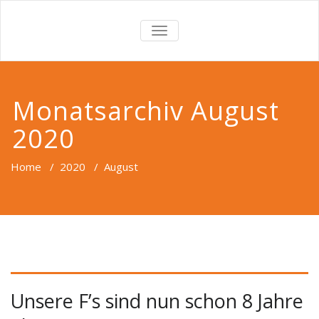
von Anluna's Whippets
TOGGLE
Zuchtstätte eleganter kleiner
NAVIGATION
englischer Whippets
Monatsarchiv August
2020
Home
/
2020
/
August
Unsere F’s sind nun schon 8 Jahre