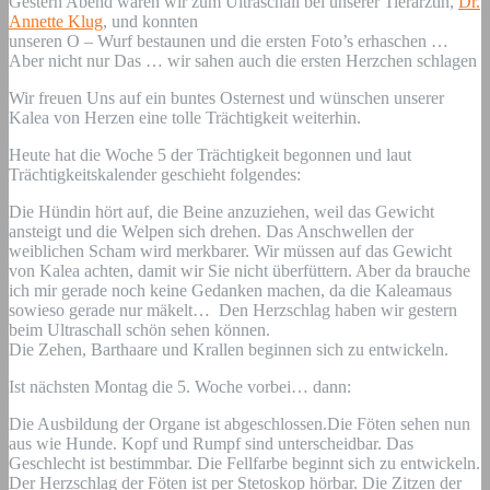
Gestern Abend waren wir zum Ultraschall bei unserer Tierärztin,
Dr.
Annette Klug
, und konnten
unseren O – Wurf bestaunen und die ersten Foto’s erhaschen …
Aber nicht nur Das … wir sahen auch die ersten Herzchen schlagen
Wir freuen Uns auf ein buntes Osternest und wünschen unserer
Kalea von Herzen eine tolle Trächtigkeit weiterhin.
Heute hat die Woche 5 der Trächtigkeit begonnen und laut
Trächtigkeitskalender geschieht folgendes:
Die Hündin hört auf, die Beine anzuziehen, weil das Gewicht
ansteigt und die Welpen sich drehen. Das Anschwellen der
weiblichen Scham wird merkbarer. Wir müssen auf das Gewicht
von Kalea achten, damit wir Sie nicht überfüttern. Aber da brauche
ich mir gerade noch keine Gedanken machen, da die Kaleamaus
sowieso gerade nur mäkelt… Den Herzschlag haben wir gestern
beim Ultraschall schön sehen können.
Die Zehen, Barthaare und Krallen beginnen sich zu entwickeln.
Ist nächsten Montag die 5. Woche vorbei… dann:
Die Ausbildung der Organe ist abgeschlossen.Die Föten sehen nun
aus wie Hunde. Kopf und Rumpf sind unterscheidbar. Das
Geschlecht ist bestimmbar. Die Fellfarbe beginnt sich zu entwickeln.
Der Herzschlag der Föten ist per Stetoskop hörbar. Die Zitzen der