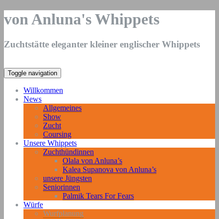
von Anluna's Whippets
Zuchtstätte eleganter kleiner englischer Whippets
Toggle navigation
Willkommen
News
Allgemeines
Show
Zucht
Coursing
Unsere Whippets
Zuchthündinnen
Olala von Anluna’s
Kalea Supanova von Anluna’s
unsere Jüngsten
Seniorinnen
Palmik Tears For Fears
Würfe
Wurfplanung