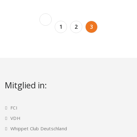
Seitennummerierung
1
2
3
der
Beiträge
Mitglied in:
FCI
VDH
Whippet Club Deutschland