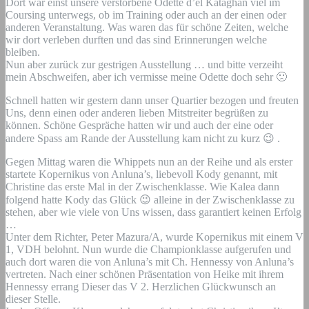
Dort war einst unsere verstorbene Odette d’el Kataghan viel im
Coursing unterwegs, ob im Training oder auch an der einen oder
anderen Veranstaltung. Was waren das für schöne Zeiten, welche
wir dort verleben durften und das sind Erinnerungen welche
bleiben.
Nun aber zurück zur gestrigen Ausstellung … und bitte verzeiht
mein Abschweifen, aber ich vermisse meine Odette doch sehr 🙁
Schnell hatten wir gestern dann unser Quartier bezogen und freuten
Uns, denn einen oder anderen lieben Mitstreiter begrüßen zu
können. Schöne Gespräche hatten wir und auch der eine oder
andere Spass am Rande der Ausstellung kam nicht zu kurz 😉 .
Gegen Mittag waren die Whippets nun an der Reihe und als erster
startete Kopernikus von Anluna’s, liebevoll Kody genannt, mit
Christine das erste Mal in der Zwischenklasse. Wie Kalea dann
folgend hatte Kody das Glück 😉 alleine in der Zwischenklasse zu
stehen, aber wie viele von Uns wissen, dass garantiert keinen Erfolg
…
Unter dem Richter, Peter Mazura/A, wurde Kopernikus mit einem V
1, VDH belohnt. Nun wurde die Championklasse aufgerufen und
auch dort waren die von Anluna’s mit Ch. Hennessy von Anluna’s
vertreten. Nach einer schönen Präsentation von Heike mit ihrem
Hennessy errang Dieser das V 2. Herzlichen Glückwunsch an
dieser Stelle.