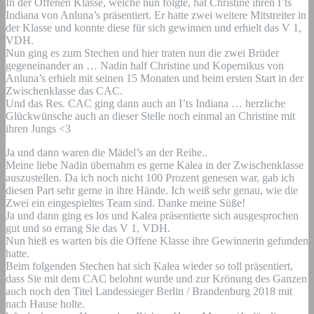
In der Offenen Klasse, welche nun folgte, hat Christine ihren I’ts
Indiana von Anluna’s präsentiert. Er hatte zwei weitere Mitstreiter in
der Klasse und konnte diese für sich gewinnen und erhielt das V 1,
VDH.
Nun ging es zum Stechen und hier traten nun die zwei Brüder
gegeneinander an … Nadin half Christine und Kopernikus von
Anluna’s erhielt mit seinen 15 Monaten und beim ersten Start in der
Zwischenklasse das CAC.
Und das Res. CAC ging dann auch an I’ts Indiana … herzliche
Glückwünsche auch an dieser Stelle noch einmal an Christine mit
ihren Jungs <3
Ja und dann waren die Mädel’s an der Reihe..
Meine liebe Nadin übernahm es gerne Kalea in der Zwischenklasse
auszustellen. Da ich noch nicht 100 Prozent genesen war, gab ich
diesen Part sehr gerne in ihre Hände. Ich weiß sehr genau, wie die
Zwei ein eingespieltes Team sind. Danke meine Süße!
Ja und dann ging es los und Kalea präsentierte sich ausgesprochen
gut und so errang Sie das V 1, VDH.
Nun hieß es warten bis die Offene Klasse ihre Gewinnerin gefunden
hatte.
Beim folgenden Stechen hat sich Kalea wieder so toll präsentiert,
dass Sie mit dem CAC belohnt wurde und zur Krönung des Ganzen
auch noch den Titel Landessieger Berlin / Brandenburg 2018 mit
nach Hause holte.