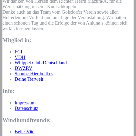
Wir danken von Herzen dem Richter, Herrn Mazura/A, für die
Wertschätzung unserer Knutschkugeln.
Danke auch an das Team vom Gölsdorfer Verein sowie allen
Helferlein im Vorfeld und am Tage der Veranstaltung. Wir hatten
einen schönen Tag und die Erfolge der von Anluna’s können sich
wirklich sehen lassen!
Mitglied in:
FCI
VDH
Whippet Club Deutschland
DWZRV
Snautz: Hier bellt es
Deine Tierwelt
Info:
Impressum
Datenschutz
Windhundfreunde:
BellesVite