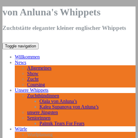
von Anluna's Whippets
Zuchtstätte eleganter kleiner englischer Whippets
Toggle navigation
Willkommen
News
Allgemeines
Show
Zucht
Coursing
Unsere Whippets
Zuchthündinnen
Olala von Anluna’s
Kalea Supanova von Anluna’s
unsere Jüngsten
Seniorinnen
Palmik Tears For Fears
Würfe
Wurfplanung